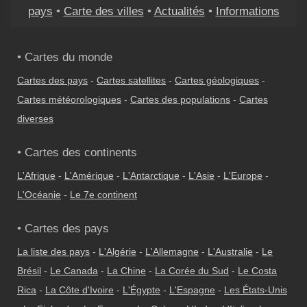
pays
•
Carte des villes
•
Actualités
•
Informations
• Cartes du monde
Cartes des pays
-
Cartes satellites
-
Cartes géologiques
-
Cartes météorologiques
-
Cartes des populations
-
Cartes
diverses
• Cartes des continents
L'Afrique
-
L'Amérique
-
L'Antarctique
-
L'Asie
-
L'Europe
-
L'Océanie
-
Le 7e continent
• Cartes des pays
La liste des pays
-
L'Algérie
-
L'Allemagne
-
L'Australie
-
Le
Brésil
-
Le Canada
-
La Chine
-
La Corée du Sud
-
Le Costa
Rica
-
La Côte d'Ivoire
-
L'Égypte
-
L'Espagne
-
Les États-Unis