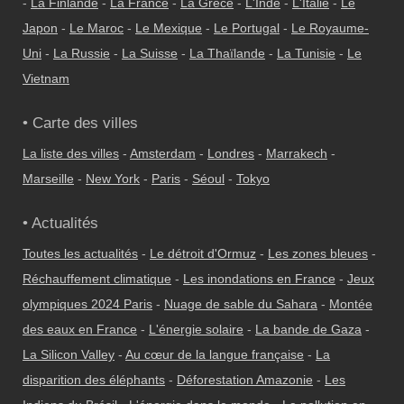
-
La Finlande
-
La France
-
La Grèce
-
L'Inde
-
L'Italie
-
Le
Japon
-
Le Maroc
-
Le Mexique
-
Le Portugal
-
Le Royaume-
Uni
-
La Russie
-
La Suisse
-
La Thaïlande
-
La Tunisie
-
Le
Vietnam
• Carte des villes
La liste des villes
-
Amsterdam
-
Londres
-
Marrakech
-
Marseille
-
New York
-
Paris
-
Séoul
-
Tokyo
• Actualités
Toutes les actualités
-
Le détroit d'Ormuz
-
Les zones bleues
-
Réchauffement climatique
-
Les inondations en France
-
Jeux
olympiques 2024 Paris
-
Nuage de sable du Sahara
-
Montée
des eaux en France
-
L'énergie solaire
-
La bande de Gaza
-
La Silicon Valley
-
Au cœur de la langue française
-
La
disparition des éléphants
-
Déforestation Amazonie
-
Les