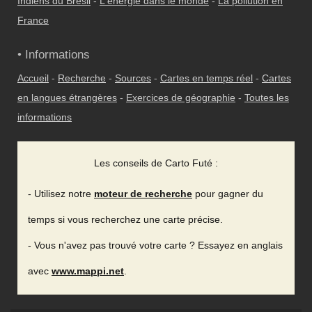
Indiens du Brésil
-
L'énergie dans le monde
-
La pollution en
France
• Informations
Accueil
-
Recherche
-
Sources
-
Cartes en temps réel
-
Cartes
en langues étrangères
-
Exercices de géographie
-
Toutes les
informations
Les conseils de Carto Futé :
- Utilisez notre
moteur de recherche
pour gagner du
temps si vous recherchez une carte précise.
- Vous n'avez pas trouvé votre carte ? Essayez en anglais
avec
www.mappi.net
.