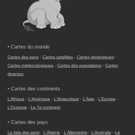
• Cartes du monde
Cartes des pays
-
Cartes satellites
-
Cartes géologiques
-
Cartes météorologiques
-
Cartes des populations
-
Cartes
diverses
• Cartes des continents
L'Afrique
-
L'Amérique
-
L'Antarctique
-
L'Asie
-
L'Europe
-
L'Océanie
-
Le 7e continent
• Cartes des pays
La liste des pays
-
L'Algérie
-
L'Allemagne
-
L'Australie
-
Le