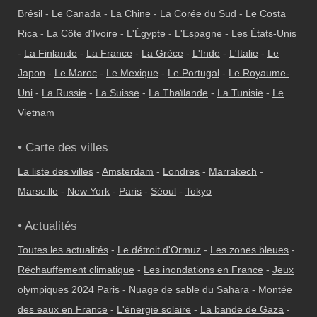
Brésil
-
Le Canada
-
La Chine
-
La Corée du Sud
-
Le Costa
Rica
-
La Côte d'Ivoire
-
L'Égypte
-
L'Espagne
-
Les États-Unis
-
La Finlande
-
La France
-
La Grèce
-
L'Inde
-
L'Italie
-
Le
Japon
-
Le Maroc
-
Le Mexique
-
Le Portugal
-
Le Royaume-
Uni
-
La Russie
-
La Suisse
-
La Thaïlande
-
La Tunisie
-
Le
Vietnam
• Carte des villes
La liste des villes
-
Amsterdam
-
Londres
-
Marrakech
-
Marseille
-
New York
-
Paris
-
Séoul
-
Tokyo
• Actualités
Toutes les actualités
-
Le détroit d'Ormuz
-
Les zones bleues
-
Réchauffement climatique
-
Les inondations en France
-
Jeux
olympiques 2024 Paris
-
Nuage de sable du Sahara
-
Montée
des eaux en France
-
L'énergie solaire
-
La bande de Gaza
-