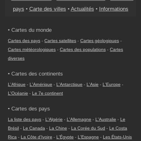
pays
•
Carte des villes
•
Actualités
•
Informations
• Cartes du monde
Cartes des pays
-
Cartes satellites
-
Cartes géologiques
-
Cartes météorologiques
-
Cartes des populations
-
Cartes
diverses
• Cartes des continents
L'Afrique
-
L'Amérique
-
L'Antarctique
-
L'Asie
-
L'Europe
-
L'Océanie
-
Le 7e continent
• Cartes des pays
La liste des pays
-
L'Algérie
-
L'Allemagne
-
L'Australie
-
Le
Brésil
-
Le Canada
-
La Chine
-
La Corée du Sud
-
Le Costa
Rica
-
La Côte d'Ivoire
-
L'Égypte
-
L'Espagne
-
Les États-Unis