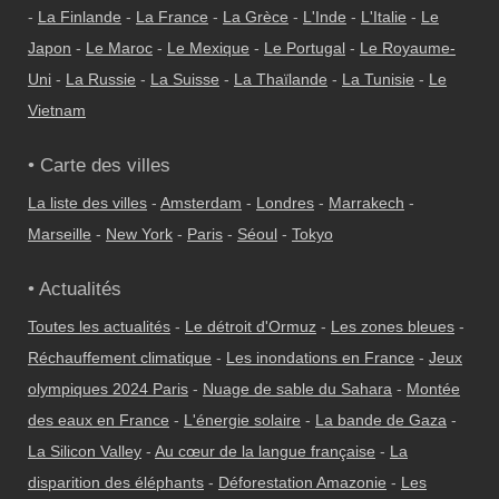
-
La Finlande
-
La France
-
La Grèce
-
L'Inde
-
L'Italie
-
Le
Japon
-
Le Maroc
-
Le Mexique
-
Le Portugal
-
Le Royaume-
Uni
-
La Russie
-
La Suisse
-
La Thaïlande
-
La Tunisie
-
Le
Vietnam
• Carte des villes
La liste des villes
-
Amsterdam
-
Londres
-
Marrakech
-
Marseille
-
New York
-
Paris
-
Séoul
-
Tokyo
• Actualités
Toutes les actualités
-
Le détroit d'Ormuz
-
Les zones bleues
-
Réchauffement climatique
-
Les inondations en France
-
Jeux
olympiques 2024 Paris
-
Nuage de sable du Sahara
-
Montée
des eaux en France
-
L'énergie solaire
-
La bande de Gaza
-
La Silicon Valley
-
Au cœur de la langue française
-
La
disparition des éléphants
-
Déforestation Amazonie
-
Les