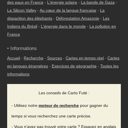
des eaux en France
-
L'énergie solaire
-
La bande de Gaza
-
La Silicon Valley
-
Au cœur de la langue française
-
La
disparition des éléphants
-
Déforestation Amazonie
-
Les
Indiens du Brésil
-
L'énergie dans le monde
-
La pollution en
France
• Informations
Accueil
-
Recherche
-
Sources
-
Cartes en temps réel
-
Cartes
en langues étrangères
-
Exercices de géographie
-
Toutes les
informations
Les conseils de Carto Futé :
- Utilisez notre
moteur de recherche
pour gagner du
temps si vous recherchez une carte précise.
- Vous n'avez pas trouvé votre carte ? Essayez en anglais