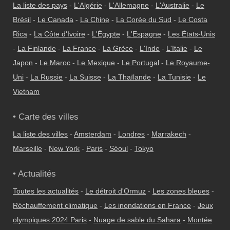
La liste des pays
-
L'Algérie
-
L'Allemagne
-
L'Australie
-
Le
Brésil
-
Le Canada
-
La Chine
-
La Corée du Sud
-
Le Costa
Rica
-
La Côte d'Ivoire
-
L'Égypte
-
L'Espagne
-
Les États-Unis
-
La Finlande
-
La France
-
La Grèce
-
L'Inde
-
L'Italie
-
Le
Japon
-
Le Maroc
-
Le Mexique
-
Le Portugal
-
Le Royaume-
Uni
-
La Russie
-
La Suisse
-
La Thaïlande
-
La Tunisie
-
Le
Vietnam
• Carte des villes
La liste des villes
-
Amsterdam
-
Londres
-
Marrakech
-
Marseille
-
New York
-
Paris
-
Séoul
-
Tokyo
• Actualités
Toutes les actualités
-
Le détroit d'Ormuz
-
Les zones bleues
-
Réchauffement climatique
-
Les inondations en France
-
Jeux
olympiques 2024 Paris
-
Nuage de sable du Sahara
-
Montée