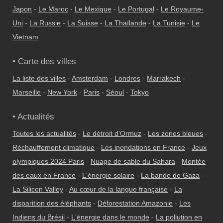
Japon
-
Le Maroc
-
Le Mexique
-
Le Portugal
-
Le Royaume-
Uni
-
La Russie
-
La Suisse
-
La Thaïlande
-
La Tunisie
-
Le
Vietnam
• Carte des villes
La liste des villes
-
Amsterdam
-
Londres
-
Marrakech
-
Marseille
-
New York
-
Paris
-
Séoul
-
Tokyo
• Actualités
Toutes les actualités
-
Le détroit d'Ormuz
-
Les zones bleues
-
Réchauffement climatique
-
Les inondations en France
-
Jeux
olympiques 2024 Paris
-
Nuage de sable du Sahara
-
Montée
des eaux en France
-
L'énergie solaire
-
La bande de Gaza
-
La Silicon Valley
-
Au cœur de la langue française
-
La
disparition des éléphants
-
Déforestation Amazonie
-
Les
Indiens du Brésil
-
L'énergie dans le monde
-
La pollution en