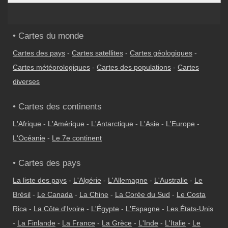
• Cartes du monde
Cartes des pays
-
Cartes satellites
-
Cartes géologiques
-
Cartes météorologiques
-
Cartes des populations
-
Cartes
diverses
• Cartes des continents
L'Afrique
-
L'Amérique
-
L'Antarctique
-
L'Asie
-
L'Europe
-
L'Océanie
-
Le 7e continent
• Cartes des pays
La liste des pays
-
L'Algérie
-
L'Allemagne
-
L'Australie
-
Le
Brésil
-
Le Canada
-
La Chine
-
La Corée du Sud
-
Le Costa
Rica
-
La Côte d'Ivoire
-
L'Égypte
-
L'Espagne
-
Les États-Unis
-
La Finlande
-
La France
-
La Grèce
-
L'Inde
-
L'Italie
-
Le