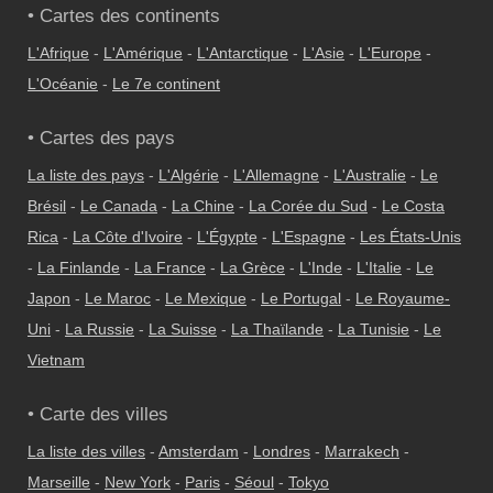
• Cartes des continents
L'Afrique
-
L'Amérique
-
L'Antarctique
-
L'Asie
-
L'Europe
-
L'Océanie
-
Le 7e continent
• Cartes des pays
La liste des pays
-
L'Algérie
-
L'Allemagne
-
L'Australie
-
Le
Brésil
-
Le Canada
-
La Chine
-
La Corée du Sud
-
Le Costa
Rica
-
La Côte d'Ivoire
-
L'Égypte
-
L'Espagne
-
Les États-Unis
-
La Finlande
-
La France
-
La Grèce
-
L'Inde
-
L'Italie
-
Le
Japon
-
Le Maroc
-
Le Mexique
-
Le Portugal
-
Le Royaume-
Uni
-
La Russie
-
La Suisse
-
La Thaïlande
-
La Tunisie
-
Le
Vietnam
• Carte des villes
La liste des villes
-
Amsterdam
-
Londres
-
Marrakech
-
Marseille
-
New York
-
Paris
-
Séoul
-
Tokyo