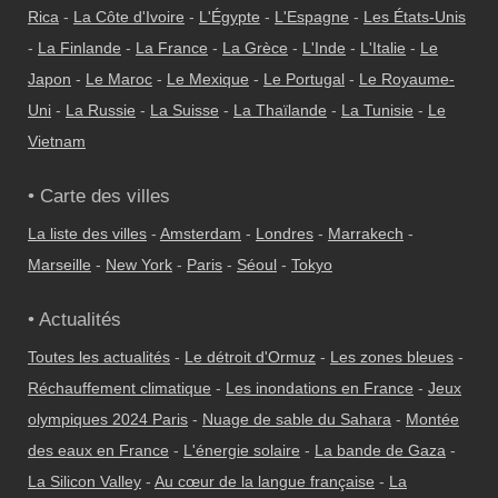
Rica
-
La Côte d'Ivoire
-
L'Égypte
-
L'Espagne
-
Les États-Unis
-
La Finlande
-
La France
-
La Grèce
-
L'Inde
-
L'Italie
-
Le
Japon
-
Le Maroc
-
Le Mexique
-
Le Portugal
-
Le Royaume-
Uni
-
La Russie
-
La Suisse
-
La Thaïlande
-
La Tunisie
-
Le
Vietnam
• Carte des villes
La liste des villes
-
Amsterdam
-
Londres
-
Marrakech
-
Marseille
-
New York
-
Paris
-
Séoul
-
Tokyo
• Actualités
Toutes les actualités
-
Le détroit d'Ormuz
-
Les zones bleues
-
Réchauffement climatique
-
Les inondations en France
-
Jeux
olympiques 2024 Paris
-
Nuage de sable du Sahara
-
Montée
des eaux en France
-
L'énergie solaire
-
La bande de Gaza
-
La Silicon Valley
-
Au cœur de la langue française
-
La