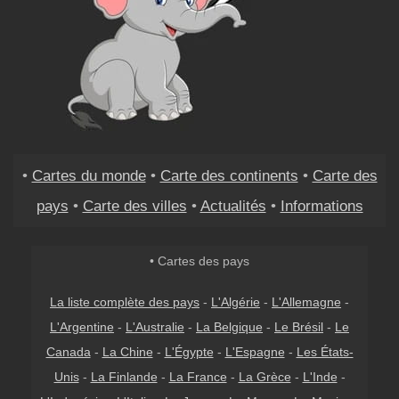
•
Cartes du monde
•
Carte des continents
•
Carte des
pays
•
Carte des villes
•
Actualités
•
Informations
• Cartes des pays
La liste complète des pays
-
L'Algérie
-
L'Allemagne
-
L'Argentine
-
L'Australie
-
La Belgique
-
Le Brésil
-
Le
Canada
-
La Chine
-
L'Égypte
-
L'Espagne
-
Les États-
Unis
-
La Finlande
-
La France
-
La Grèce
-
L'Inde
-