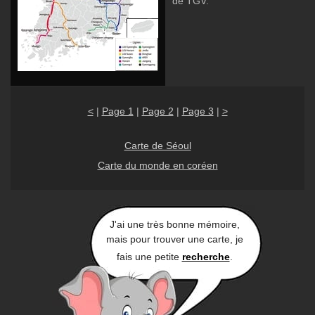
de TGV.
<
|
Page 1
|
Page 2
|
Page 3
|
>
Carte de Séoul
Carte du monde en coréen
J'ai une très bonne mémoire,
mais pour trouver une carte, je
fais une petite
recherche
.