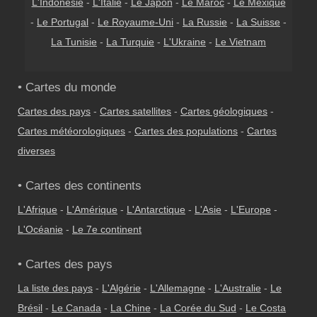
L'Indonésie
-
L'Italie
-
Le Japon
-
Le Maroc
-
Le Mexique
-
Le Portugal
-
Le Royaume-Uni
-
La Russie
-
La Suisse
-
La Tunisie
-
La Turquie
-
L'Ukraine
-
Le Vietnam
• Cartes du monde
Cartes des pays
-
Cartes satellites
-
Cartes géologiques
-
Cartes météorologiques
-
Cartes des populations
-
Cartes
diverses
• Cartes des continents
L'Afrique
-
L'Amérique
-
L'Antarctique
-
L'Asie
-
L'Europe
-
L'Océanie
-
Le 7e continent
• Cartes des pays
La liste des pays
-
L'Algérie
-
L'Allemagne
-
L'Australie
-
Le
Brésil
-
Le Canada
-
La Chine
-
La Corée du Sud
-
Le Costa