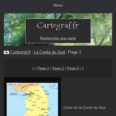
Menu
Rechercher une carte
Cartograf.fr
:
La Corée du Sud
: Page 1
<
|
Page 1
|
Page 2
|
Page 3
|
>
Carte de la Corée du Sud.