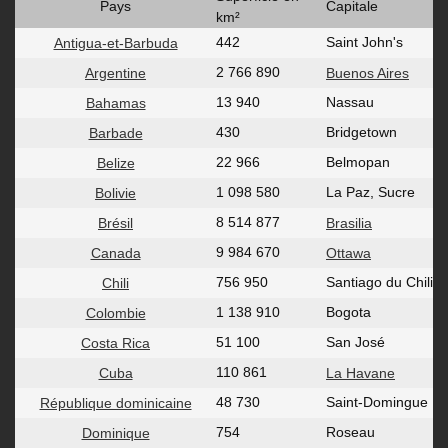
Pays
Capitale
km²
442
Saint John's
Antigua-et-Barbuda
2 766 890
Argentine
Buenos Aires
13 940
Nassau
Bahamas
430
Bridgetown
Barbade
22 966
Belmopan
Belize
1 098 580
La Paz, Sucre
Bolivie
8 514 877
Brésil
Brasilia
9 984 670
Canada
Ottawa
756 950
Santiago du Chili
Chili
1 138 910
Bogota
Colombie
51 100
San José
Costa Rica
110 861
Cuba
La Havane
48 730
Saint-Domingue
République dominicaine
754
Roseau
Dominique