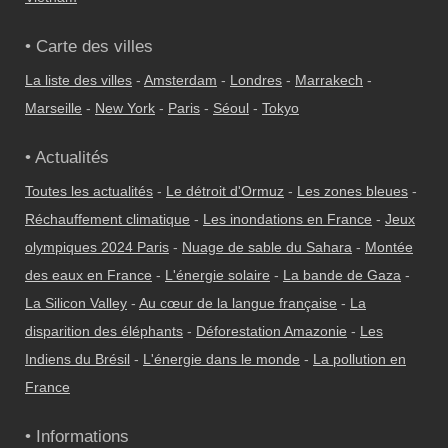
• Carte des villes
La liste des villes
-
Amsterdam
-
Londres
-
Marrakech
-
Marseille
-
New York
-
Paris
-
Séoul
-
Tokyo
• Actualités
Toutes les actualités
-
Le détroit d'Ormuz
-
Les zones bleues
-
Réchauffement climatique
-
Les inondations en France
-
Jeux
olympiques 2024 Paris
-
Nuage de sable du Sahara
-
Montée
des eaux en France
-
L'énergie solaire
-
La bande de Gaza
-
La Silicon Valley
-
Au cœur de la langue française
-
La
disparition des éléphants
-
Déforestation Amazonie
-
Les
Indiens du Brésil
-
L'énergie dans le monde
-
La pollution en
France
• Informations