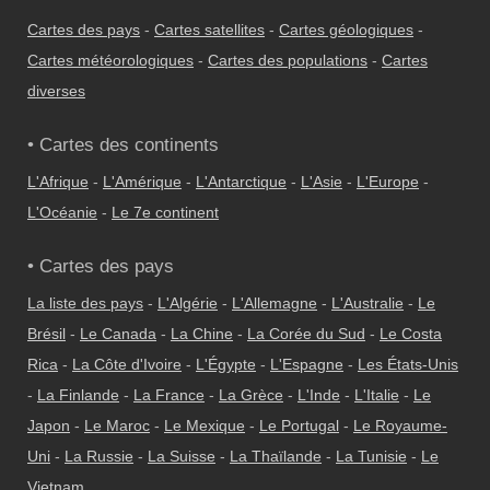
Cartes des pays
-
Cartes satellites
-
Cartes géologiques
-
Cartes météorologiques
-
Cartes des populations
-
Cartes
diverses
• Cartes des continents
L'Afrique
-
L'Amérique
-
L'Antarctique
-
L'Asie
-
L'Europe
-
L'Océanie
-
Le 7e continent
• Cartes des pays
La liste des pays
-
L'Algérie
-
L'Allemagne
-
L'Australie
-
Le
Brésil
-
Le Canada
-
La Chine
-
La Corée du Sud
-
Le Costa
Rica
-
La Côte d'Ivoire
-
L'Égypte
-
L'Espagne
-
Les États-Unis
-
La Finlande
-
La France
-
La Grèce
-
L'Inde
-
L'Italie
-
Le
Japon
-
Le Maroc
-
Le Mexique
-
Le Portugal
-
Le Royaume-
Uni
-
La Russie
-
La Suisse
-
La Thaïlande
-
La Tunisie
-
Le
Vietnam