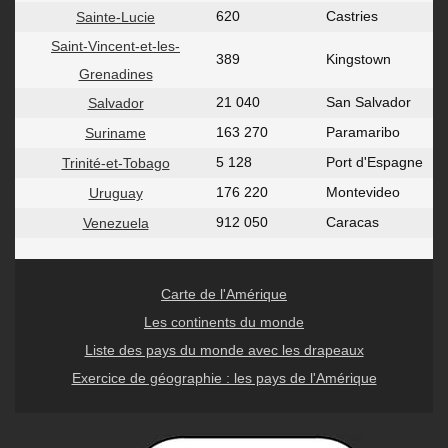
620
Castries
Sainte-Lucie
Saint-Vincent-et-les-
389
Kingstown
Grenadines
21 040
San Salvador
Salvador
163 270
Paramaribo
Suriname
5 128
Port d'Espagne
Trinité-et-Tobago
176 220
Montevideo
Uruguay
912 050
Caracas
Venezuela
Carte de l'Amérique
Les continents du monde
Liste des pays du monde avec les drapeaux
Exercice de géographie : les pays de l'Amérique