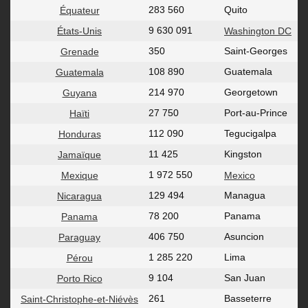
283 560
Quito
Équateur
9 630 091
États-Unis
Washington DC
350
Saint-Georges
Grenade
108 890
Guatemala
Guatemala
214 970
Georgetown
Guyana
27 750
Port-au-Prince
Haïti
112 090
Tegucigalpa
Honduras
11 425
Kingston
Jamaïque
1 972 550
Mexique
Mexico
129 494
Managua
Nicaragua
78 200
Panama
Panama
406 750
Asuncion
Paraguay
1 285 220
Lima
Pérou
9 104
San Juan
Porto Rico
261
Basseterre
Saint-Christophe-et-Niévès