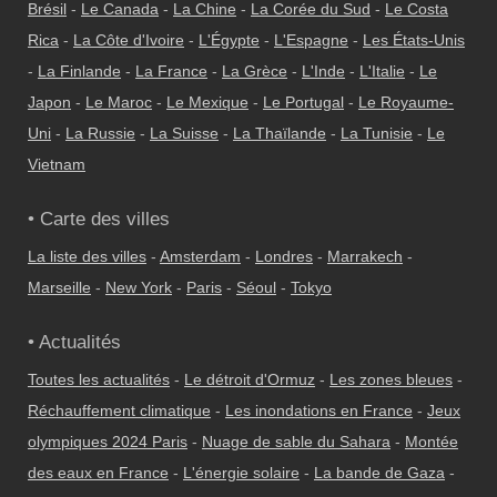
Brésil
-
Le Canada
-
La Chine
-
La Corée du Sud
-
Le Costa
Rica
-
La Côte d'Ivoire
-
L'Égypte
-
L'Espagne
-
Les États-Unis
-
La Finlande
-
La France
-
La Grèce
-
L'Inde
-
L'Italie
-
Le
Japon
-
Le Maroc
-
Le Mexique
-
Le Portugal
-
Le Royaume-
Uni
-
La Russie
-
La Suisse
-
La Thaïlande
-
La Tunisie
-
Le
Vietnam
• Carte des villes
La liste des villes
-
Amsterdam
-
Londres
-
Marrakech
-
Marseille
-
New York
-
Paris
-
Séoul
-
Tokyo
• Actualités
Toutes les actualités
-
Le détroit d'Ormuz
-
Les zones bleues
-
Réchauffement climatique
-
Les inondations en France
-
Jeux
olympiques 2024 Paris
-
Nuage de sable du Sahara
-
Montée
des eaux en France
-
L'énergie solaire
-
La bande de Gaza
-