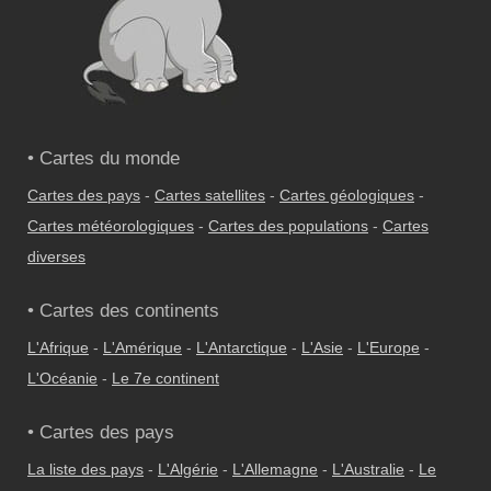
• Cartes du monde
Cartes des pays
-
Cartes satellites
-
Cartes géologiques
-
Cartes météorologiques
-
Cartes des populations
-
Cartes
diverses
• Cartes des continents
L'Afrique
-
L'Amérique
-
L'Antarctique
-
L'Asie
-
L'Europe
-
L'Océanie
-
Le 7e continent
• Cartes des pays
La liste des pays
-
L'Algérie
-
L'Allemagne
-
L'Australie
-
Le