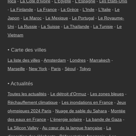
Rica
-
La Côte d'Ivoire
-
L'Égypte
-
L'Espagne
-
Les États-Unis
-
La Finlande
-
La France
-
La Grèce
-
L'Inde
-
L'Italie
-
Le
Japon
-
Le Maroc
-
Le Mexique
-
Le Portugal
-
Le Royaume-
Uni
-
La Russie
-
La Suisse
-
La Thaïlande
-
La Tunisie
-
Le
Vietnam
• Carte des villes
La liste des villes
-
Amsterdam
-
Londres
-
Marrakech
-
Marseille
-
New York
-
Paris
-
Séoul
-
Tokyo
• Actualités
Toutes les actualités
-
Le détroit d'Ormuz
-
Les zones bleues
-
Réchauffement climatique
-
Les inondations en France
-
Jeux
olympiques 2024 Paris
-
Nuage de sable du Sahara
-
Montée
des eaux en France
-
L'énergie solaire
-
La bande de Gaza
-
La Silicon Valley
-
Au cœur de la langue française
-
La