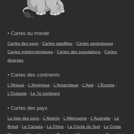
• Cartes du monde
Cartes des pays
-
Cartes satellites
-
Cartes géologiques
-
Cartes météorologiques
-
Cartes des populations
-
Cartes
diverses
• Cartes des continents
L'Afrique
-
L'Amérique
-
L'Antarctique
-
L'Asie
-
L'Europe
-
L'Océanie
-
Le 7e continent
• Cartes des pays
La liste des pays
-
L'Algérie
-
L'Allemagne
-
L'Australie
-
Le
Brésil
-
Le Canada
-
La Chine
-
La Corée du Sud
-
Le Costa