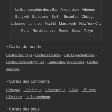
La liste complète des villes
-
Amsterdam
-
Athènes
-
Bangkok
-
Barcelone
-
Berlin
-
Bruxelles
-
Chicago
-
Lisbonne
-
Londres
-
Madrid
-
Marrakech
-
New York City
-
Paris
-
Rio de Janeiro
-
Rome
-
Séoul
-
Tokyo
• Cartes du monde
Cartes des pays
-
Cartes satellites
-
Cartes géologiques
-
Cartes météorologiques
-
Cartes des populations
-
Cartes
diverses
• Cartes des continents
L'Afrique
-
L'Amérique
-
L'Antarctique
-
L'Asie
-
L'Europe
-
L'Océanie
-
Le 7e continent
• Cartes des pays