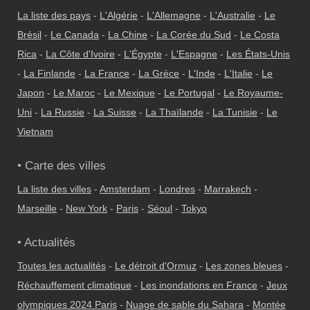
La liste des pays
-
L'Algérie
-
L'Allemagne
-
L'Australie
-
Le
Brésil
-
Le Canada
-
La Chine
-
La Corée du Sud
-
Le Costa
Rica
-
La Côte d'Ivoire
-
L'Égypte
-
L'Espagne
-
Les États-Unis
-
La Finlande
-
La France
-
La Grèce
-
L'Inde
-
L'Italie
-
Le
Japon
-
Le Maroc
-
Le Mexique
-
Le Portugal
-
Le Royaume-
Uni
-
La Russie
-
La Suisse
-
La Thaïlande
-
La Tunisie
-
Le
Vietnam
• Carte des villes
La liste des villes
-
Amsterdam
-
Londres
-
Marrakech
-
Marseille
-
New York
-
Paris
-
Séoul
-
Tokyo
• Actualités
Toutes les actualités
-
Le détroit d'Ormuz
-
Les zones bleues
-
Réchauffement climatique
-
Les inondations en France
-
Jeux
olympiques 2024 Paris
-
Nuage de sable du Sahara
-
Montée