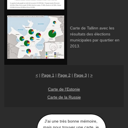
Carte de Tallinn avec les
résultats des élections
municipales par quartier en
2013.
<
|
Page 1
|
Page 2
|
Page 3
|
>
Carte de l'Estonie
Carte de la Russie
J'ai une très bonne mémoire,
mais pour trouver une carte, je