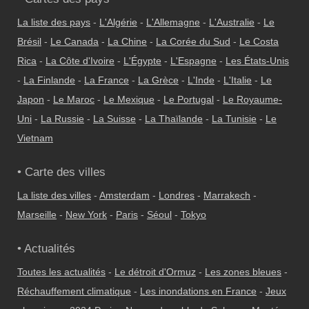
La liste des pays
-
L'Algérie
-
L'Allemagne
-
L'Australie
-
Le
Brésil
-
Le Canada
-
La Chine
-
La Corée du Sud
-
Le Costa
Rica
-
La Côte d'Ivoire
-
L'Égypte
-
L'Espagne
-
Les États-Unis
-
La Finlande
-
La France
-
La Grèce
-
L'Inde
-
L'Italie
-
Le
Japon
-
Le Maroc
-
Le Mexique
-
Le Portugal
-
Le Royaume-
Uni
-
La Russie
-
La Suisse
-
La Thaïlande
-
La Tunisie
-
Le
Vietnam
• Carte des villes
La liste des villes
-
Amsterdam
-
Londres
-
Marrakech
-
Marseille
-
New York
-
Paris
-
Séoul
-
Tokyo
• Actualités
Toutes les actualités
-
Le détroit d'Ormuz
-
Les zones bleues
-
Réchauffement climatique
-
Les inondations en France
-
Jeux