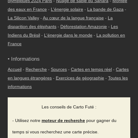
olympiques 2024 Paris
-
Nuage de sable du Sahara
-
Montée
des eaux en France
-
L'énergie solaire
-
La bande de Gaza
-
La Silicon Valley
-
Au cœur de la langue française
-
La
disparition des éléphants
-
Déforestation Amazonie
-
Les
Indiens du Brésil
-
L'énergie dans le monde
-
La pollution en
France
• Informations
Accueil
-
Recherche
-
Sources
-
Cartes en temps réel
-
Cartes
en langues étrangères
-
Exercices de géographie
-
Toutes les
informations
Les conseils de Carto Futé :
- Utilisez notre
moteur de recherche
pour gagner du
temps si vous recherchez une carte précise.