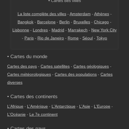
• Cartes des villes
La liste complète des villes
-
Amsterdam
-
Athènes
-
Bangkok
-
Barcelone
-
Berlin
-
Bruxelles
-
Chicago
-
Lisbonne
-
Londres
-
Madrid
-
Marrakech
-
New York City
-
Paris
-
Rio de Janeiro
-
Rome
-
Séoul
-
Tokyo
• Cartes du monde
Cartes des pays
-
Cartes satellites
-
Cartes géologiques
-
Cartes météorologiques
-
Cartes des populations
-
Cartes
diverses
• Cartes des continents
L'Afrique
-
L'Amérique
-
L'Antarctique
-
L'Asie
-
L'Europe
-
L'Océanie
-
Le 7e continent
• Cartes des pays