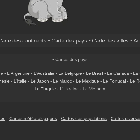
Carte des continents
•
Carte des pays
•
Carte des villes
•
Ac
• Cartes des pays
ne
-
L'Argentine
-
L'Australie
-
La Belgique
-
Le Brésil
-
Le Canada
-
La 
nésie
-
L'Italie
-
Le Japon
-
Le Maroc
-
Le Mexique
-
Le Portugal
-
Le R
La Turquie
-
L'Ukraine
-
Le Vietnam
ues
-
Cartes météorologiques
-
Cartes des populations
-
Cartes diverse