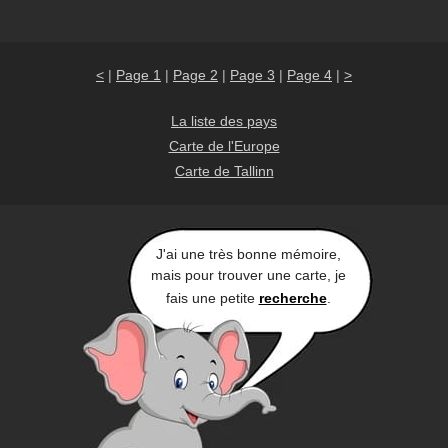
<
|
Page 1
|
Page 2
|
Page 3
|
Page 4
|
>
La liste des pays
Carte de l'Europe
Carte de Tallinn
J'ai une très bonne mémoire,
mais pour trouver une carte, je
fais une petite
recherche
.