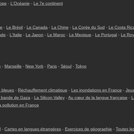
rope
-
L'Océanie
-
Le 7e continent
ie
-
Le Brésil
-
Le Canada
-
La Chine
-
La Corée du Sud
-
Le Costa Ric
nde
-
L'Italie
-
Le Japon
-
Le Maroc
-
Le Mexique
-
Le Portugal
-
Le Ro
h
-
Marseille
-
New York
-
Paris
-
Séoul
-
Tokyo
 bleues
-
Réchauffement climatique
-
Les inondations en France
-
Jeux
 bande de Gaza
-
La Silicon Valley
-
Au cœur de la langue française
-
L
a pollution en France
l
-
Cartes en langues étrangères
-
Exercices de géographie
-
Toutes le