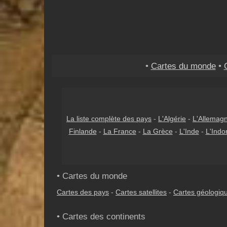
•
Cartes du monde
•
La liste complète des pays
-
L'Algérie
-
L'Allemag
Finlande
-
La France
-
La Grèce
-
L'Inde
-
L'Indo
• Cartes du monde
Cartes des pays
-
Cartes satellites
-
Cartes géologiq
• Cartes des continents