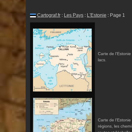
Cartograf.fr
:
Les Pays
:
L'Estonie
: Page 1
Carte de l'Estonie a
lacs.
Carte de l'Estonie 
régions, les chemi