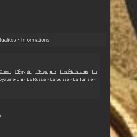
tualités
•
Informations
Chine
-
L'Égypte
-
L'Espagne
-
Les États-Unis
-
La
oyaume-Uni
-
La Russie
-
La Suisse
-
La Tunisie
-
s