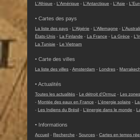
L'Afrique
-
L'Amérique
-
L'Antarctique
-
L'Asie
-
L'Eu
• Cartes des pays
La liste des pays
-
L'Algérie
-
L'Allemagne
-
L'Austral
États-Unis
-
La Finlande
-
La France
-
La Grèce
-
L'I
La Tunisie
-
Le Vietnam
• Carte des villes
La liste des villes
-
Amsterdam
-
Londres
-
Marrakec
• Actualités
Toutes les actualités
-
Le détroit d'Ormuz
-
Les zones
-
Montée des eaux en France
-
L'énergie solaire
-
La
-
Les Indiens du Brésil
-
L'énergie dans le monde
-
L
• Informations
Accueil
-
Recherche
-
Sources
-
Cartes en temps rée