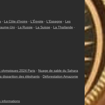
a
-
La Côte d'Ivoire
-
L'Égypte
-
L'Espagne
-
Les
yaume-Uni
-
La Russie
-
La Suisse
-
La Thaïlande
-
 olympiques 2024 Paris
-
Nuage de sable du Sahara
a disparition des éléphants
-
Déforestation Amazonie
s informations