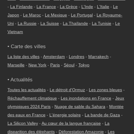
-
La Finlande
-
La France
-
La Grèce
-
L'Inde
-
L'Italie
-
Le
Japon
-
Le Maroc
-
Le Mexique
-
Le Portugal
-
Le Royaume-
Uni
-
La Russie
-
La Suisse
-
La Thaïlande
-
La Tunisie
-
Le
Vietnam
• Carte des villes
La liste des villes
-
Amsterdam
-
Londres
-
Marrakech
-
Marseille
-
New York
-
Paris
-
Séoul
-
Tokyo
• Actualités
Toutes les actualités
-
Le détroit d'Ormuz
-
Les zones bleues
-
Réchauffement climatique
-
Les inondations en France
-
Jeux
olympiques 2024 Paris
-
Nuage de sable du Sahara
-
Montée
des eaux en France
-
L'énergie solaire
-
La bande de Gaza
-
La Silicon Valley
-
Au cœur de la langue française
-
La
disparition des éléphants
-
Déforestation Amazonie
-
Les