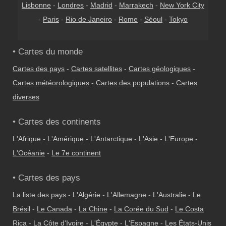
Lisbonne
-
Londres
-
Madrid
-
Marrakech
-
New York City
-
Paris
-
Rio de Janeiro
-
Rome
-
Séoul
-
Tokyo
• Cartes du monde
Cartes des pays
-
Cartes satellites
-
Cartes géologiques
-
Cartes météorologiques
-
Cartes des populations
-
Cartes
diverses
• Cartes des continents
L'Afrique
-
L'Amérique
-
L'Antarctique
-
L'Asie
-
L'Europe
-
L'Océanie
-
Le 7e continent
• Cartes des pays
La liste des pays
-
L'Algérie
-
L'Allemagne
-
L'Australie
-
Le
Brésil
-
Le Canada
-
La Chine
-
La Corée du Sud
-
Le Costa
Rica
-
La Côte d'Ivoire
-
L'Égypte
-
L'Espagne
-
Les États-Unis