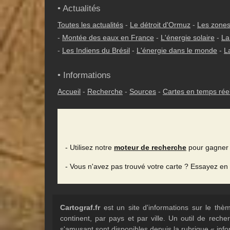
• Actualités
Toutes les actualités
-
Le détroit d'Ormuz
-
Les zones
-
Montée des eaux en France
-
L'énergie solaire
-
La
-
Les Indiens du Brésil
-
L'énergie dans le monde
-
L
• Informations
Accueil
-
Recherche
-
Sources
-
Cartes en temps rée
- Utilisez notre
moteur de recherche
pour gagner 
- Vous n'avez pas trouvé votre carte ? Essayez en
Cartograf.fr
est un site d'informations sur le th
continent, par pays et par ville. Un outil de rec
s'amusant sont disponibles depuis la rubrique « info