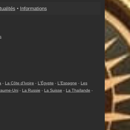
tualités
•
Informations
s
a
-
La Côte d'Ivoire
-
L'Égypte
-
L'Espagne
-
Les
yaume-Uni
-
La Russie
-
La Suisse
-
La Thaïlande
-