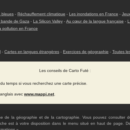
 bleues
-
Réchauffement climatique
-
Les inondations en France
-
Jeux
 bande de Gaza
-
La Silicon Valley
-
Au cœur de la langue française
-
L
a pollution en France
l
-
Cartes en langues étrangères
-
Exercices de géographie
-
Toutes le
Les conseils de Carto Futé :
du temps si vous recherchez une carte précise.
 anglais avec
www.mappi.net
.
ème de la géographie et de la cartographie. Vous pouvez consulter
herche est à votre disposition dans le menu situé en haut de page. 
rmations ».