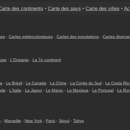
Carte des continents
•
Carte des pays
•
Carte des villes
•
Ac
ues
-
Cartes météorologiques
-
Cartes des populations
-
Cartes diverse
rope
-
L'Océanie
-
Le 7e continent
ie
-
Le Brésil
-
Le Canada
-
La Chine
-
La Corée du Sud
-
Le Costa Ric
nde
-
L'Italie
-
Le Japon
-
Le Maroc
-
Le Mexique
-
Le Portugal
-
Le Ro
h
-
Marseille
-
New York
-
Paris
-
Séoul
-
Tokyo