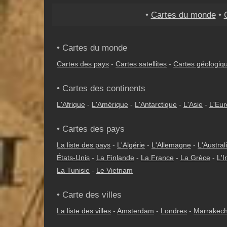
•
Cartes du monde
•
• Cartes du monde
Cartes des pays
-
Cartes satellites
-
Cartes géologiq
• Cartes des continents
L'Afrique
-
L'Amérique
-
L'Antarctique
-
L'Asie
-
L'Eu
• Cartes des pays
La liste des pays
-
L'Algérie
-
L'Allemagne
-
L'Austral
États-Unis
-
La Finlande
-
La France
-
La Grèce
-
L'I
La Tunisie
-
Le Vietnam
• Carte des villes
La liste des villes
-
Amsterdam
-
Londres
-
Marrakec