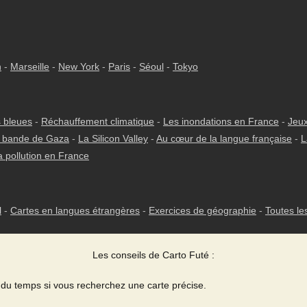
h
-
Marseille
-
New York
-
Paris
-
Séoul
-
Tokyo
 bleues
-
Réchauffement climatique
-
Les inondations en France
-
Jeux
 bande de Gaza
-
La Silicon Valley
-
Au cœur de la langue française
-
L
a pollution en France
l
-
Cartes en langues étrangères
-
Exercices de géographie
-
Toutes le
Les conseils de Carto Futé :
du temps si vous recherchez une carte précise.