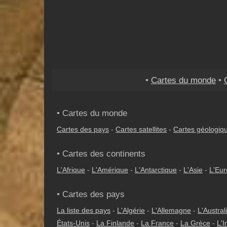
•
Cartes du monde
•
• Cartes du monde
Cartes des pays
-
Cartes satellites
-
Cartes géologiq
• Cartes des continents
L'Afrique
-
L'Amérique
-
L'Antarctique
-
L'Asie
-
L'Eu
• Cartes des pays
La liste des pays
-
L'Algérie
-
L'Allemagne
-
L'Austral
États-Unis
-
La Finlande
-
La France
-
La Grèce
-
L'I