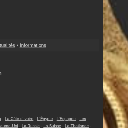
tualités
•
Informations
s
a
-
La Côte d'Ivoire
-
L'Égypte
-
L'Espagne
-
Les
yaume-Uni
-
La Russie
-
La Suisse
-
La Thaïlande
-