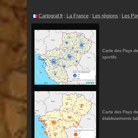
Cartograf.fr
:
La France
:
Les régions
:
Les Pay
Carte des Pays de
sportifs.
Carte des Pays de 
établissements lab