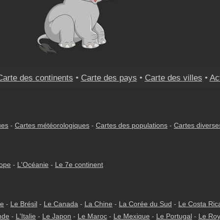
Carte des continents
•
Carte des pays
•
Carte des villes
•
Ac
ues
-
Cartes météorologiques
-
Cartes des populations
-
Cartes diverse
rope
-
L'Océanie
-
Le 7e continent
ie
-
Le Brésil
-
Le Canada
-
La Chine
-
La Corée du Sud
-
Le Costa Ric
nde
-
L'Italie
-
Le Japon
-
Le Maroc
-
Le Mexique
-
Le Portugal
-
Le Ro