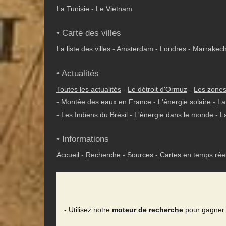
La Tunisie
-
Le Vietnam
• Carte des villes
La liste des villes
-
Amsterdam
-
Londres
-
Marrakec
• Actualités
Toutes les actualités
-
Le détroit d'Ormuz
-
Les zones
-
Montée des eaux en France
-
L'énergie solaire
-
La
-
Les Indiens du Brésil
-
L'énergie dans le monde
-
L
• Informations
Accueil
-
Recherche
-
Sources
-
Cartes en temps rée
- Utilisez notre
moteur de recherche
pour gagner 