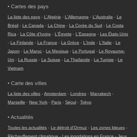
• Cartes des pays
La liste des pays
-
L'Algérie
-
L'Allemagne
-
L'Australie
-
Le
Brésil
-
Le Canada
-
La Chine
-
La Corée du Sud
-
Le Costa
Rica
-
La Côte d'Ivoire
-
L'Égypte
-
L'Espagne
-
Les États-Unis
-
La Finlande
-
La France
-
La Grèce
-
L'Inde
-
L'Italie
-
Le
Japon
-
Le Maroc
-
Le Mexique
-
Le Portugal
-
Le Royaume-
Uni
-
La Russie
-
La Suisse
-
La Thaïlande
-
La Tunisie
-
Le
Vietnam
• Carte des villes
La liste des villes
-
Amsterdam
-
Londres
-
Marrakech
-
Marseille
-
New York
-
Paris
-
Séoul
-
Tokyo
• Actualités
Toutes les actualités
-
Le détroit d'Ormuz
-
Les zones bleues
-
Réchauffement climatique
-
Les inondations en France
-
Jeux