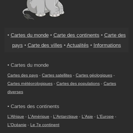
•
Cartes du monde
•
Carte des continents
•
Carte des
pays
•
Carte des villes
•
Actualités
•
Informations
• Cartes du monde
Cartes des pays
-
Cartes satellites
-
Cartes géologiques
-
Cartes météorologiques
-
Cartes des populations
-
Cartes
diverses
• Cartes des continents
L'Afrique
-
L'Amérique
-
L'Antarctique
-
L'Asie
-
L'Europe
-
L'Océanie
-
Le 7e continent