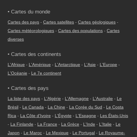
• Cartes du monde
Cartes des pays
-
Cartes satellites
-
Cartes géologiques
-
Cartes météorologiques
-
Cartes des populations
-
Cartes
diverses
• Cartes des continents
L'Afrique
-
L'Amérique
-
L'Antarctique
-
L'Asie
-
L'Europe
-
L'Océanie
-
Le 7e continent
• Cartes des pays
La liste des pays
-
L'Algérie
-
L'Allemagne
-
L'Australie
-
Le
Brésil
-
Le Canada
-
La Chine
-
La Corée du Sud
-
Le Costa
Rica
-
La Côte d'Ivoire
-
L'Égypte
-
L'Espagne
-
Les États-Unis
-
La Finlande
-
La France
-
La Grèce
-
L'Inde
-
L'Italie
-
Le
Japon
-
Le Maroc
-
Le Mexique
-
Le Portugal
-
Le Royaume-