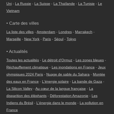
Uni
-
La Russie
-
La Suisse
-
La Thaïlande
-
La Tunisie
-
Le
Vietnam
• Carte des villes
La liste des villes
-
Amsterdam
-
Londres
-
Marrakech
-
Marseille
-
New York
-
Paris
-
Séoul
-
Tokyo
• Actualités
Toutes les actualités
-
Le détroit d'Ormuz
-
Les zones bleues
-
Réchauffement climatique
-
Les inondations en France
-
Jeux
olympiques 2024 Paris
-
Nuage de sable du Sahara
-
Montée
des eaux en France
-
L'énergie solaire
-
La bande de Gaza
-
La Silicon Valley
-
Au cœur de la langue française
-
La
disparition des éléphants
-
Déforestation Amazonie
-
Les
Indiens du Brésil
-
L'énergie dans le monde
-
La pollution en
France