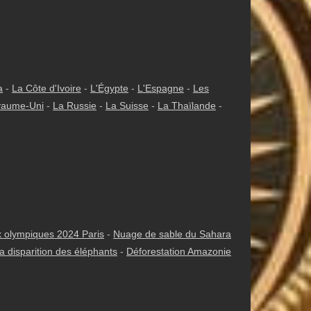
a
-
La Côte d'Ivoire
-
L'Égypte
-
L'Espagne
-
Les
yaume-Uni
-
La Russie
-
La Suisse
-
La Thaïlande
-
 olympiques 2024 Paris
-
Nuage de sable du Sahara
a disparition des éléphants
-
Déforestation Amazonie