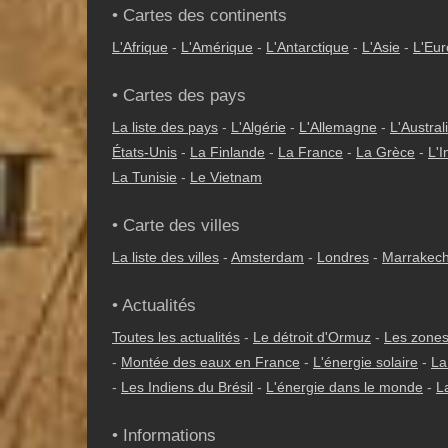
• Cartes des continents
L'Afrique
-
L'Amérique
-
L'Antarctique
-
L'Asie
-
L'Eu
• Cartes des pays
La liste des pays
-
L'Algérie
-
L'Allemagne
-
L'Austral
États-Unis
-
La Finlande
-
La France
-
La Grèce
-
L'I
La Tunisie
-
Le Vietnam
• Carte des villes
La liste des villes
-
Amsterdam
-
Londres
-
Marrakec
• Actualités
Toutes les actualités
-
Le détroit d'Ormuz
-
Les zones
-
Montée des eaux en France
-
L'énergie solaire
-
La
-
Les Indiens du Brésil
-
L'énergie dans le monde
-
L
• Informations