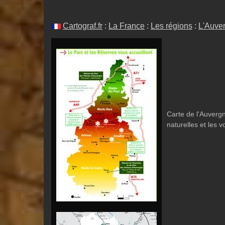
Cartograf.fr
:
La France
:
Les régions
:
L'Auve
Carte de l'Auvergn
naturelles et les v