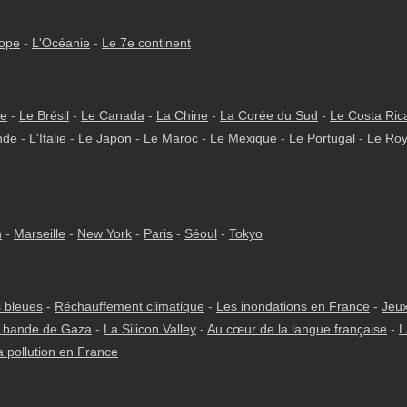
rope
-
L'Océanie
-
Le 7e continent
ie
-
Le Brésil
-
Le Canada
-
La Chine
-
La Corée du Sud
-
Le Costa Ric
nde
-
L'Italie
-
Le Japon
-
Le Maroc
-
Le Mexique
-
Le Portugal
-
Le Ro
h
-
Marseille
-
New York
-
Paris
-
Séoul
-
Tokyo
 bleues
-
Réchauffement climatique
-
Les inondations en France
-
Jeux
 bande de Gaza
-
La Silicon Valley
-
Au cœur de la langue française
-
L
a pollution en France