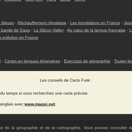
 bleues
-
Réchauffement climatique
-
Les inondations en France
-
Jeux
 bande de Gaza
-
La Silicon Valley
-
Au cœur de la langue française
-
L
a pollution en France
l
-
Cartes en langues étrangères
-
Exercices de géographie
-
Toutes le
Les conseils de Carto Futé :
du temps si vous recherchez une carte précise.
 anglais avec
www.mappi.net
.
ème de la géographie et de la cartographie. Vous pouvez consulter