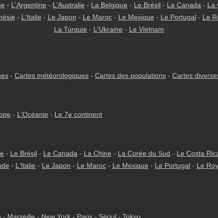
ne
-
L'Argentine
-
L'Australie
-
La Belgique
-
Le Brésil
-
Le Canada
-
La 
nésie
-
L'Italie
-
Le Japon
-
Le Maroc
-
Le Mexique
-
Le Portugal
-
Le R
La Turquie
-
L'Ukraine
-
Le Vietnam
ues
-
Cartes météorologiques
-
Cartes des populations
-
Cartes diverse
rope
-
L'Océanie
-
Le 7e continent
ie
-
Le Brésil
-
Le Canada
-
La Chine
-
La Corée du Sud
-
Le Costa Ric
nde
-
L'Italie
-
Le Japon
-
Le Maroc
-
Le Mexique
-
Le Portugal
-
Le Ro
h
-
Marseille
-
New York
-
Paris
-
Séoul
-
Tokyo