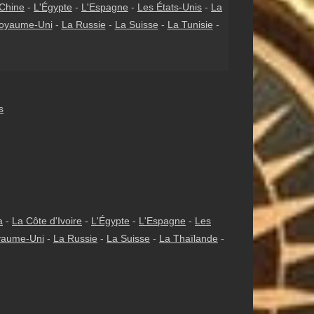
Chine
-
L'Égypte
-
L'Espagne
-
Les États-Unis
-
La
oyaume-Uni
-
La Russie
-
La Suisse
-
La Tunisie
-
s
a
-
La Côte d'Ivoire
-
L'Égypte
-
L'Espagne
-
Les
yaume-Uni
-
La Russie
-
La Suisse
-
La Thaïlande
-