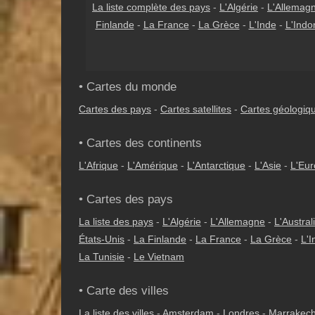
La liste complète des pays
-
L'Algérie
-
L'Allemag
Finlande
-
La France
-
La Grèce
-
L'Inde
-
L'Indo
• Cartes du monde
Cartes des pays
-
Cartes satellites
-
Cartes géologiq
• Cartes des continents
L'Afrique
-
L'Amérique
-
L'Antarctique
-
L'Asie
-
L'Eu
• Cartes des pays
La liste des pays
-
L'Algérie
-
L'Allemagne
-
L'Austral
États-Unis
-
La Finlande
-
La France
-
La Grèce
-
L'I
La Tunisie
-
Le Vietnam
• Carte des villes
La liste des villes
-
Amsterdam
-
Londres
-
Marrakec