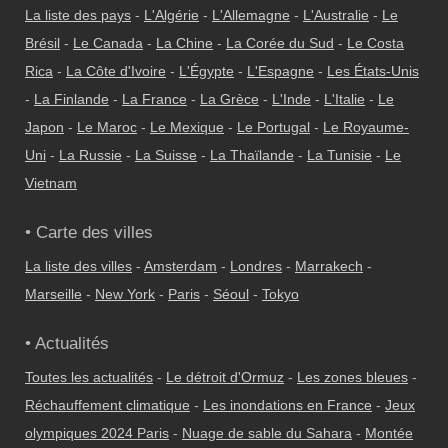
La liste des pays
-
L'Algérie
-
L'Allemagne
-
L'Australie
-
Le
Brésil
-
Le Canada
-
La Chine
-
La Corée du Sud
-
Le Costa
Rica
-
La Côte d'Ivoire
-
L'Égypte
-
L'Espagne
-
Les États-Unis
-
La Finlande
-
La France
-
La Grèce
-
L'Inde
-
L'Italie
-
Le
Japon
-
Le Maroc
-
Le Mexique
-
Le Portugal
-
Le Royaume-
Uni
-
La Russie
-
La Suisse
-
La Thaïlande
-
La Tunisie
-
Le
Vietnam
• Carte des villes
La liste des villes
-
Amsterdam
-
Londres
-
Marrakech
-
Marseille
-
New York
-
Paris
-
Séoul
-
Tokyo
• Actualités
Toutes les actualités
-
Le détroit d'Ormuz
-
Les zones bleues
-
Réchauffement climatique
-
Les inondations en France
-
Jeux
olympiques 2024 Paris
-
Nuage de sable du Sahara
-
Montée