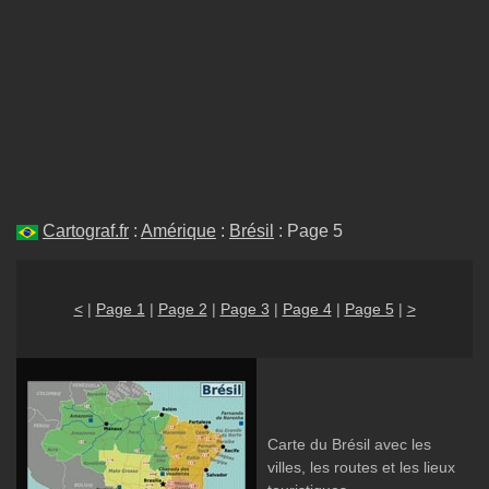
Cartograf.fr
:
Amérique
:
Brésil
: Page 5
<
|
Page 1
|
Page 2
|
Page 3
|
Page 4
|
Page 5
|
>
Carte du Brésil avec les
villes, les routes et les lieux