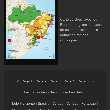
Carte du Brésil avec les
États, les régions, les axes
de communication et les
domaines morpho-
climatiques.
<
|
Page 1
|
Page 2
|
Page 3
|
Page 4
|
Page 5
|
>
Les cartes des villes du Brésil en détail :
Belo Horizonte
|
Brasília
|
Cuiabá
|
Curitiba
|
Fortaleza
|