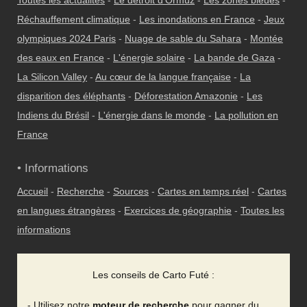
Toutes les actualités
-
Le détroit d'Ormuz
-
Les zones bleues
-
Réchauffement climatique
-
Les inondations en France
-
Jeux
olympiques 2024 Paris
-
Nuage de sable du Sahara
-
Montée
des eaux en France
-
L'énergie solaire
-
La bande de Gaza
-
La Silicon Valley
-
Au cœur de la langue française
-
La
disparition des éléphants
-
Déforestation Amazonie
-
Les
Indiens du Brésil
-
L'énergie dans le monde
-
La pollution en
France
• Informations
Accueil
-
Recherche
-
Sources
-
Cartes en temps réel
-
Cartes
en langues étrangères
-
Exercices de géographie
-
Toutes les
informations
Les conseils de Carto Futé :
- Utilisez notre
moteur de recherche
pour gagner du