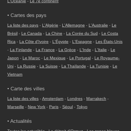
L'Océanie
-
Le 7e continent
• Cartes des pays
La liste des pays
-
L'Algérie
-
L'Allemagne
-
L'Australie
-
Le
Brésil
-
Le Canada
-
La Chine
-
La Corée du Sud
-
Le Costa
Rica
-
La Côte d'Ivoire
-
L'Égypte
-
L'Espagne
-
Les États-Unis
-
La Finlande
-
La France
-
La Grèce
-
L'Inde
-
L'Italie
-
Le
Japon
-
Le Maroc
-
Le Mexique
-
Le Portugal
-
Le Royaume-
Uni
-
La Russie
-
La Suisse
-
La Thaïlande
-
La Tunisie
-
Le
Vietnam
• Carte des villes
La liste des villes
-
Amsterdam
-
Londres
-
Marrakech
-
Marseille
-
New York
-
Paris
-
Séoul
-
Tokyo
• Actualités