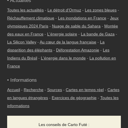
• Actualités
Toutes les actualités
-
Le détroit d'Ormuz
-
Les zones bleues
-
Réchauffement climatique
-
Les inondations en France
-
Jeux
olympiques 2024 Paris
-
Nuage de sable du Sahara
-
Montée
des eaux en France
-
L'énergie solaire
-
La bande de Gaza
-
La Silicon Valley
-
Au cœur de la langue française
-
La
disparition des éléphants
-
Déforestation Amazonie
-
Les
Indiens du Brésil
-
L'énergie dans le monde
-
La pollution en
France
• Informations
Accueil
-
Recherche
-
Sources
-
Cartes en temps réel
-
Cartes
en langues étrangères
-
Exercices de géographie
-
Toutes les
informations
Les conseils de Carto Futé :