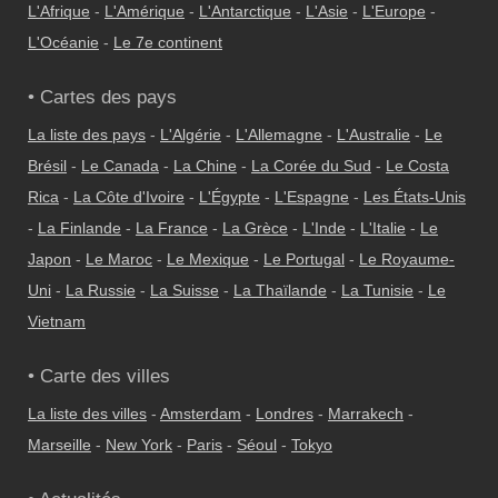
L'Afrique
-
L'Amérique
-
L'Antarctique
-
L'Asie
-
L'Europe
-
L'Océanie
-
Le 7e continent
• Cartes des pays
La liste des pays
-
L'Algérie
-
L'Allemagne
-
L'Australie
-
Le
Brésil
-
Le Canada
-
La Chine
-
La Corée du Sud
-
Le Costa
Rica
-
La Côte d'Ivoire
-
L'Égypte
-
L'Espagne
-
Les États-Unis
-
La Finlande
-
La France
-
La Grèce
-
L'Inde
-
L'Italie
-
Le
Japon
-
Le Maroc
-
Le Mexique
-
Le Portugal
-
Le Royaume-
Uni
-
La Russie
-
La Suisse
-
La Thaïlande
-
La Tunisie
-
Le
Vietnam
• Carte des villes
La liste des villes
-
Amsterdam
-
Londres
-
Marrakech
-
Marseille
-
New York
-
Paris
-
Séoul
-
Tokyo