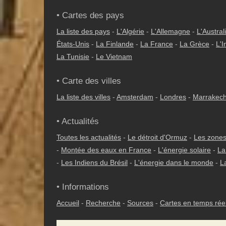
• Cartes des pays
La liste des pays
-
L'Algérie
-
L'Allemagne
-
L'Austral
États-Unis
-
La Finlande
-
La France
-
La Grèce
-
L'I
La Tunisie
-
Le Vietnam
• Carte des villes
La liste des villes
-
Amsterdam
-
Londres
-
Marrakec
• Actualités
Toutes les actualités
-
Le détroit d'Ormuz
-
Les zones
-
Montée des eaux en France
-
L'énergie solaire
-
La
-
Les Indiens du Brésil
-
L'énergie dans le monde
-
L
• Informations
Accueil
-
Recherche
-
Sources
-
Cartes en temps rée