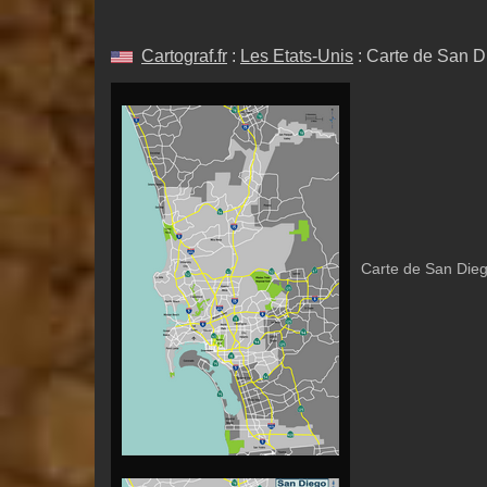
Cartograf.fr
:
Les Etats-Unis
: Carte de San D
Carte de San Diego