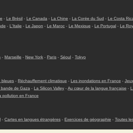
ie
-
Le Brésil
-
Le Canada
-
La Chine
-
La Corée du Sud
-
Le Costa Ric
nde
-
L'Italie
-
Le Japon
-
Le Maroc
-
Le Mexique
-
Le Portugal
-
Le Ro
h
-
Marseille
-
New York
-
Paris
-
Séoul
-
Tokyo
 bleues
-
Réchauffement climatique
-
Les inondations en France
-
Jeux
 bande de Gaza
-
La Silicon Valley
-
Au cœur de la langue française
-
L
a pollution en France
l
-
Cartes en langues étrangères
-
Exercices de géographie
-
Toutes le