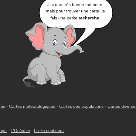
J'ai une très bonne mémoire,
mais pour trouver une carte, je
fais une petite
recherche
.
ues
-
Cartes météorologiques
-
Cartes des populations
-
Cartes diverse
rope
-
L'Océanie
-
Le 7e continent