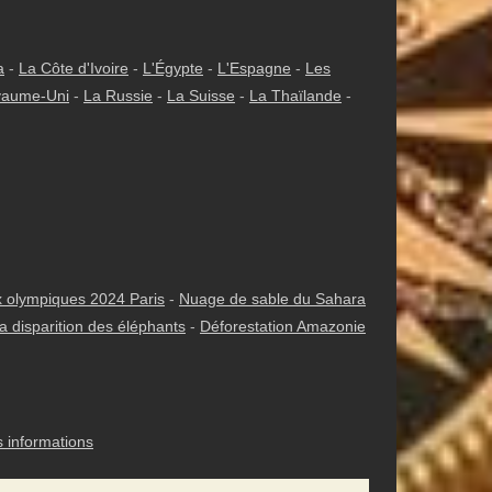
a
-
La Côte d'Ivoire
-
L'Égypte
-
L'Espagne
-
Les
yaume-Uni
-
La Russie
-
La Suisse
-
La Thaïlande
-
 olympiques 2024 Paris
-
Nuage de sable du Sahara
a disparition des éléphants
-
Déforestation Amazonie
s informations