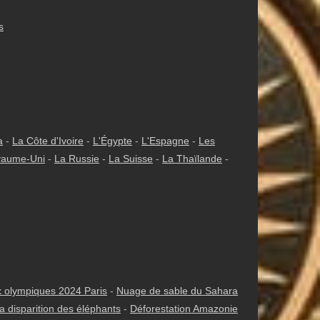
s
a
-
La Côte d'Ivoire
-
L'Égypte
-
L'Espagne
-
Les
yaume-Uni
-
La Russie
-
La Suisse
-
La Thaïlande
-
 olympiques 2024 Paris
-
Nuage de sable du Sahara
a disparition des éléphants
-
Déforestation Amazonie