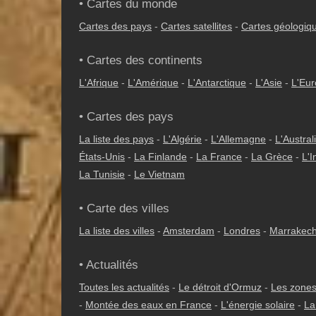
• Cartes du monde
Cartes des pays
-
Cartes satellites
-
Cartes géologiq
• Cartes des continents
L'Afrique
-
L'Amérique
-
L'Antarctique
-
L'Asie
-
L'Eu
• Cartes des pays
La liste des pays
-
L'Algérie
-
L'Allemagne
-
L'Austral
États-Unis
-
La Finlande
-
La France
-
La Grèce
-
L'I
La Tunisie
-
Le Vietnam
• Carte des villes
La liste des villes
-
Amsterdam
-
Londres
-
Marrakec
• Actualités
Toutes les actualités
-
Le détroit d'Ormuz
-
Les zones
-
Montée des eaux en France
-
L'énergie solaire
-
La