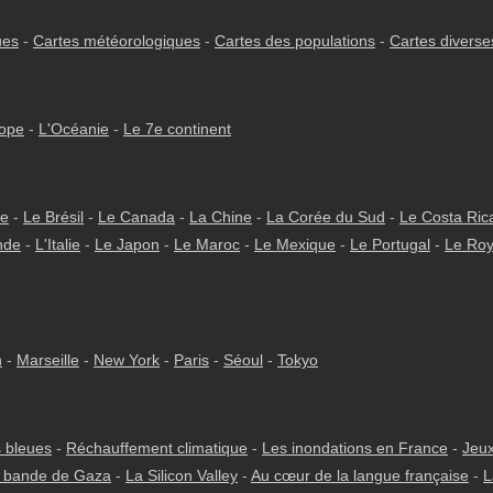
ues
-
Cartes météorologiques
-
Cartes des populations
-
Cartes diverse
rope
-
L'Océanie
-
Le 7e continent
ie
-
Le Brésil
-
Le Canada
-
La Chine
-
La Corée du Sud
-
Le Costa Ric
nde
-
L'Italie
-
Le Japon
-
Le Maroc
-
Le Mexique
-
Le Portugal
-
Le Ro
h
-
Marseille
-
New York
-
Paris
-
Séoul
-
Tokyo
 bleues
-
Réchauffement climatique
-
Les inondations en France
-
Jeux
 bande de Gaza
-
La Silicon Valley
-
Au cœur de la langue française
-
L