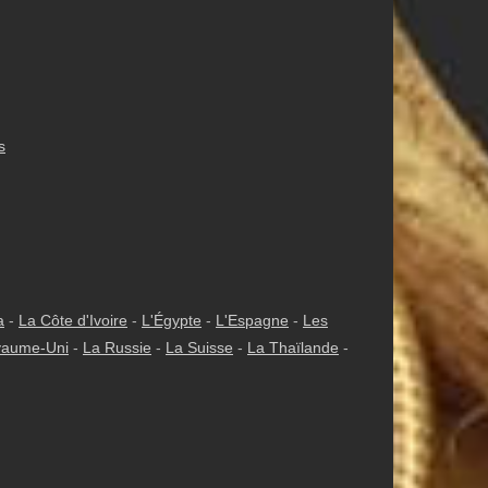
s
a
-
La Côte d'Ivoire
-
L'Égypte
-
L'Espagne
-
Les
yaume-Uni
-
La Russie
-
La Suisse
-
La Thaïlande
-