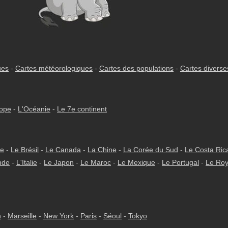
ues
-
Cartes météorologiques
-
Cartes des populations
-
Cartes diverse
rope
-
L'Océanie
-
Le 7e continent
ie
-
Le Brésil
-
Le Canada
-
La Chine
-
La Corée du Sud
-
Le Costa Ric
nde
-
L'Italie
-
Le Japon
-
Le Maroc
-
Le Mexique
-
Le Portugal
-
Le Ro
h
-
Marseille
-
New York
-
Paris
-
Séoul
-
Tokyo