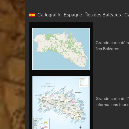
Cartograf.fr :
Espagne
:
Îles des Baléares
: C
Grande carte détai
îles Baléares.
Grande carte de l
informations touri