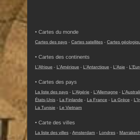
• Cartes du monde
Cartes des pays
-
Cartes satellites
-
Cartes géologiq
• Cartes des continents
L'Afrique
-
L'Amérique
-
L'Antarctique
-
L'Asie
-
L'Eu
• Cartes des pays
La liste des pays
-
L'Algérie
-
L'Allemagne
-
L'Austral
États-Unis
-
La Finlande
-
La France
-
La Grèce
-
L'I
La Tunisie
-
Le Vietnam
• Carte des villes
La liste des villes
-
Amsterdam
-
Londres
-
Marrakec