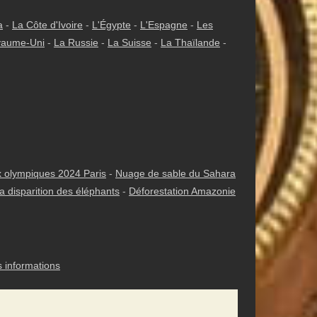
a
-
La Côte d'Ivoire
-
L'Égypte
-
L'Espagne
-
Les
yaume-Uni
-
La Russie
-
La Suisse
-
La Thaïlande
-
 olympiques 2024 Paris
-
Nuage de sable du Sahara
a disparition des éléphants
-
Déforestation Amazonie
s informations