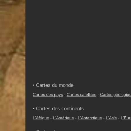
• Cartes du monde
Cartes des pays
-
Cartes satellites
-
Cartes géologiq
• Cartes des continents
L'Afrique
-
L'Amérique
-
L'Antarctique
-
L'Asie
-
L'Eu