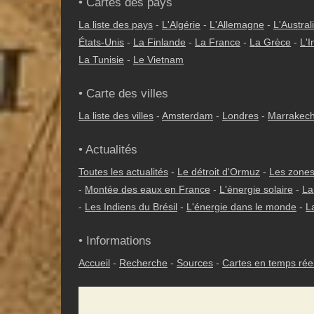
• Cartes des pays
La liste des pays
-
L'Algérie
-
L'Allemagne
-
L'Austral
États-Unis
-
La Finlande
-
La France
-
La Grèce
-
L'I
La Tunisie
-
Le Vietnam
• Carte des villes
La liste des villes
-
Amsterdam
-
Londres
-
Marrakec
• Actualités
Toutes les actualités
-
Le détroit d'Ormuz
-
Les zones
-
Montée des eaux en France
-
L'énergie solaire
-
La
-
Les Indiens du Brésil
-
L'énergie dans le monde
-
L
• Informations
Accueil
-
Recherche
-
Sources
-
Cartes en temps rée