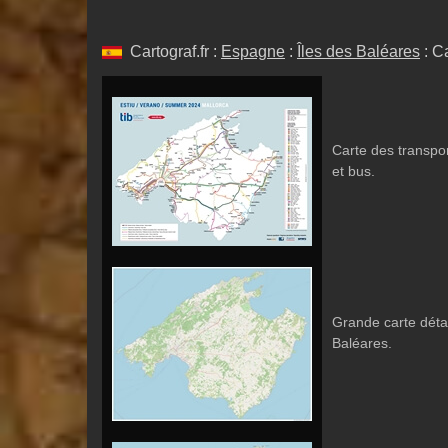
Cartograf.fr :
Espagne
:
Îles des Baléares
: C
Carte des transpo
et bus.
Grande carte déta
Baléares.