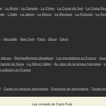
ie
-
Le Brésil
-
Le Canada
-
La Chine
-
La Corée du Sud
-
Le Costa Ric
nde
-
L'Italie
-
Le Japon
-
Le Maroc
-
Le Mexique
-
Le Portugal
-
Le Ro
h
-
Marseille
-
New York
-
Paris
-
Séoul
-
Tokyo
 bleues
-
Réchauffement climatique
-
Les inondations en France
-
Jeux
 bande de Gaza
-
La Silicon Valley
-
Au cœur de la langue française
-
L
a pollution en France
l
-
Cartes en langues étrangères
-
Exercices de géographie
-
Toutes le
Les conseils de Carto Futé :