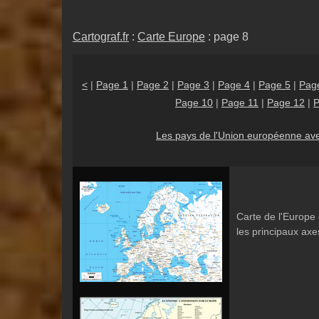
Cartograf.fr
:
Carte Europe
: page 8
<
|
Page 1
|
Page 2
|
Page 3
|
Page 4
|
Page 5
|
Pag
Page 10
|
Page 11
|
Page 12
|
P
Les pays de l'Union européenne ave
Carte de l'Europe 
les principaux axe