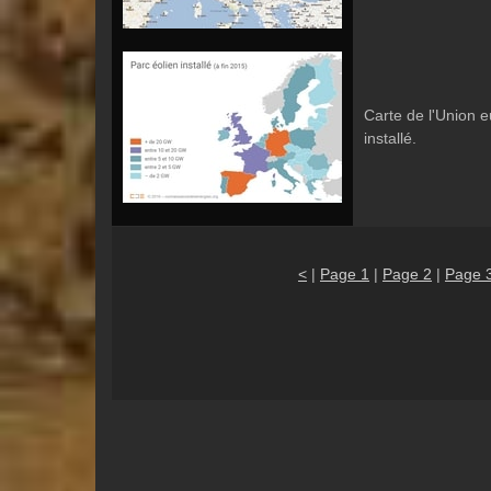
Carte de l'Union 
installé.
<
|
Page 1
|
Page 2
|
Page 