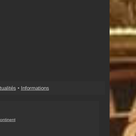
tualités
•
Informations
ontinent