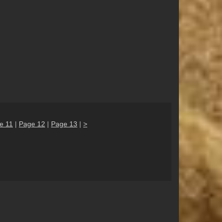
e 11
|
Page 12
|
Page 13
|
>