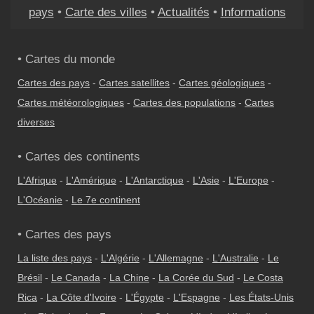
pays
•
Carte des villes
•
Actualités
•
Informations
• Cartes du monde
Cartes des pays
-
Cartes satellites
-
Cartes géologiques
-
Cartes météorologiques
-
Cartes des populations
-
Cartes
diverses
• Cartes des continents
L'Afrique
-
L'Amérique
-
L'Antarctique
-
L'Asie
-
L'Europe
-
L'Océanie
-
Le 7e continent
• Cartes des pays
La liste des pays
-
L'Algérie
-
L'Allemagne
-
L'Australie
-
Le
Brésil
-
Le Canada
-
La Chine
-
La Corée du Sud
-
Le Costa
Rica
-
La Côte d'Ivoire
-
L'Égypte
-
L'Espagne
-
Les États-Unis