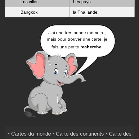
Les villes
Les pays
Bangkok
la Thaïlande
J'ai une très bonne mémoire,
mais pour trouver une carte, je
fais une petite
recherche
.
•
Cartes du monde
•
Carte des continents
•
Carte des