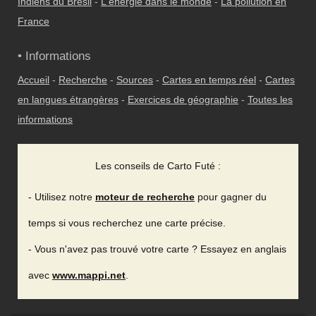
Indiens du Brésil
-
L'énergie dans le monde
-
La pollution en
France
• Informations
Accueil
-
Recherche
-
Sources
-
Cartes en temps réel
-
Cartes
en langues étrangères
-
Exercices de géographie
-
Toutes les
informations
Les conseils de Carto Futé :
- Utilisez notre
moteur de recherche
pour gagner du
temps si vous recherchez une carte précise.
- Vous n'avez pas trouvé votre carte ? Essayez en anglais
avec
www.mappi.net
.