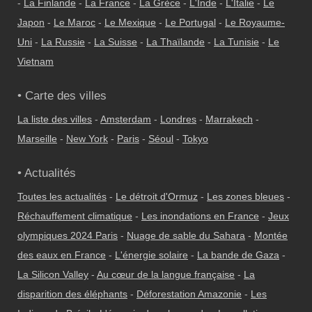
-
La Finlande
-
La France
-
La Grèce
-
L'Inde
-
L'Italie
-
Le
Japon
-
Le Maroc
-
Le Mexique
-
Le Portugal
-
Le Royaume-
Uni
-
La Russie
-
La Suisse
-
La Thaïlande
-
La Tunisie
-
Le
Vietnam
• Carte des villes
La liste des villes
-
Amsterdam
-
Londres
-
Marrakech
-
Marseille
-
New York
-
Paris
-
Séoul
-
Tokyo
• Actualités
Toutes les actualités
-
Le détroit d'Ormuz
-
Les zones bleues
-
Réchauffement climatique
-
Les inondations en France
-
Jeux
olympiques 2024 Paris
-
Nuage de sable du Sahara
-
Montée
des eaux en France
-
L'énergie solaire
-
La bande de Gaza
-
La Silicon Valley
-
Au cœur de la langue française
-
La
disparition des éléphants
-
Déforestation Amazonie
-
Les