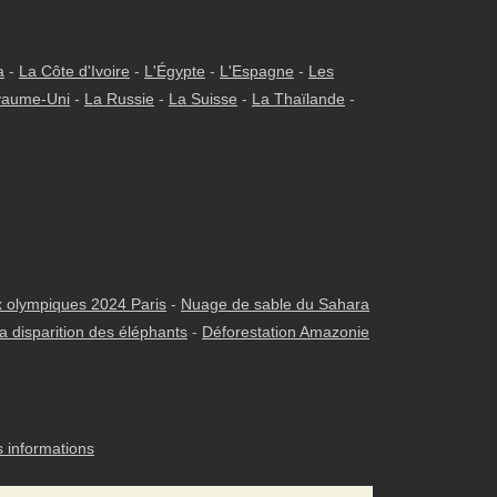
a
-
La Côte d'Ivoire
-
L'Égypte
-
L'Espagne
-
Les
yaume-Uni
-
La Russie
-
La Suisse
-
La Thaïlande
-
 olympiques 2024 Paris
-
Nuage de sable du Sahara
a disparition des éléphants
-
Déforestation Amazonie
s informations