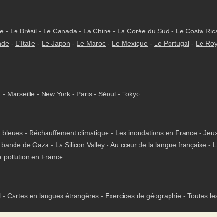
ie
-
Le Brésil
-
Le Canada
-
La Chine
-
La Corée du Sud
-
Le Costa Ric
nde
-
L'Italie
-
Le Japon
-
Le Maroc
-
Le Mexique
-
Le Portugal
-
Le Ro
h
-
Marseille
-
New York
-
Paris
-
Séoul
-
Tokyo
 bleues
-
Réchauffement climatique
-
Les inondations en France
-
Jeux
 bande de Gaza
-
La Silicon Valley
-
Au cœur de la langue française
-
L
a pollution en France
l
-
Cartes en langues étrangères
-
Exercices de géographie
-
Toutes le