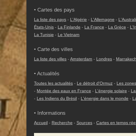
• Cartes des pays
La liste des pays
-
L'Algérie
-
L'Allemagne
-
L'Austral
États-Unis
-
La Finlande
-
La France
-
La Grèce
-
L'I
La Tunisie
-
Le Vietnam
• Carte des villes
La liste des villes
-
Amsterdam
-
Londres
-
Marrakec
• Actualités
Toutes les actualités
-
Le détroit d'Ormuz
-
Les zones
-
Montée des eaux en France
-
L'énergie solaire
-
La
-
Les Indiens du Brésil
-
L'énergie dans le monde
-
L
• Informations
Accueil
-
Recherche
-
Sources
-
Cartes en temps rée