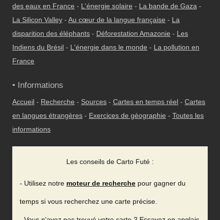
des eaux en France
-
L'énergie solaire
-
La bande de Gaza
-
La Silicon Valley
-
Au cœur de la langue française
-
La
disparition des éléphants
-
Déforestation Amazonie
-
Les
Indiens du Brésil
-
L'énergie dans le monde
-
La pollution en
France
• Informations
Accueil
-
Recherche
-
Sources
-
Cartes en temps réel
-
Cartes
en langues étrangères
-
Exercices de géographie
-
Toutes les
informations
Les conseils de Carto Futé :
- Utilisez notre
moteur de recherche
pour gagner du
temps si vous recherchez une carte précise.
- Vous n'avez pas trouvé votre carte ? Essayez en anglais