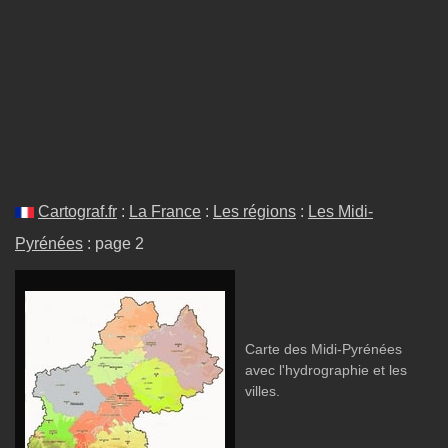
Cartograf.fr
:
La France
:
Les régions
:
Les Midi-
Pyrénées
: page 2
Carte des Midi-Pyrénées
avec l'hydrographie et les
villes.