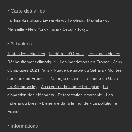
• Carte des villes
La liste des villes
-
Amsterdam
-
Londres
-
Marrakech
-
Marseille
-
New York
-
Paris
-
Séoul
-
Tokyo
• Actualités
Toutes les actualités
-
Le détroit d'Ormuz
-
Les zones bleues
-
Réchauffement climatique
-
Les inondations en France
-
Jeux
olympiques 2024 Paris
-
Nuage de sable du Sahara
-
Montée
des eaux en France
-
L'énergie solaire
-
La bande de Gaza
-
La Silicon Valley
-
Au cœur de la langue française
-
La
disparition des éléphants
-
Déforestation Amazonie
-
Les
Indiens du Brésil
-
L'énergie dans le monde
-
La pollution en
France
• Informations