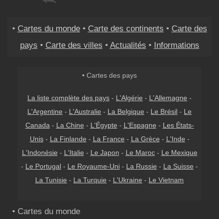
•
Cartes du monde
•
Carte des continents
•
Carte des
pays
•
Carte des villes
•
Actualités
•
Informations
• Cartes des pays
La liste complète des pays
-
L'Algérie
-
L'Allemagne
-
L'Argentine
-
L'Australie
-
La Belgique
-
Le Brésil
-
Le
Canada
-
La Chine
-
L'Égypte
-
L'Espagne
-
Les États-
Unis
-
La Finlande
-
La France
-
La Grèce
-
L'Inde
-
L'Indonésie
-
L'Italie
-
Le Japon
-
Le Maroc
-
Le Mexique
-
Le Portugal
-
Le Royaume-Uni
-
La Russie
-
La Suisse
-
La Tunisie
-
La Turquie
-
L'Ukraine
-
Le Vietnam
• Cartes du monde