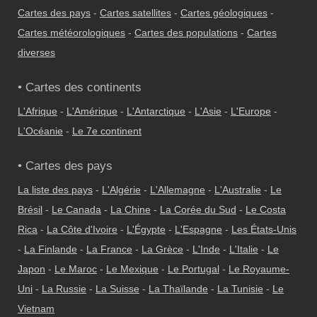
Cartes des pays
-
Cartes satellites
-
Cartes géologiques
-
Cartes météorologiques
-
Cartes des populations
-
Cartes
diverses
• Cartes des continents
L'Afrique
-
L'Amérique
-
L'Antarctique
-
L'Asie
-
L'Europe
-
L'Océanie
-
Le 7e continent
• Cartes des pays
La liste des pays
-
L'Algérie
-
L'Allemagne
-
L'Australie
-
Le
Brésil
-
Le Canada
-
La Chine
-
La Corée du Sud
-
Le Costa
Rica
-
La Côte d'Ivoire
-
L'Égypte
-
L'Espagne
-
Les États-Unis
-
La Finlande
-
La France
-
La Grèce
-
L'Inde
-
L'Italie
-
Le
Japon
-
Le Maroc
-
Le Mexique
-
Le Portugal
-
Le Royaume-
Uni
-
La Russie
-
La Suisse
-
La Thaïlande
-
La Tunisie
-
Le
Vietnam