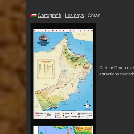
Cartograf.fr
:
Les pays
: Oman
Carte d'Oman avec 
attractions tourist