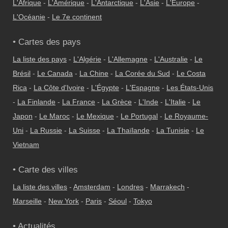
L'Afrique
-
L'Amérique
-
L'Antarctique
-
L'Asie
-
L'Europe
-
L'Océanie
-
Le 7e continent
• Cartes des pays
La liste des pays
-
L'Algérie
-
L'Allemagne
-
L'Australie
-
Le
Brésil
-
Le Canada
-
La Chine
-
La Corée du Sud
-
Le Costa
Rica
-
La Côte d'Ivoire
-
L'Égypte
-
L'Espagne
-
Les États-Unis
-
La Finlande
-
La France
-
La Grèce
-
L'Inde
-
L'Italie
-
Le
Japon
-
Le Maroc
-
Le Mexique
-
Le Portugal
-
Le Royaume-
Uni
-
La Russie
-
La Suisse
-
La Thaïlande
-
La Tunisie
-
Le
Vietnam
• Carte des villes
La liste des villes
-
Amsterdam
-
Londres
-
Marrakech
-
Marseille
-
New York
-
Paris
-
Séoul
-
Tokyo
• Actualités