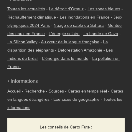
Toutes les actualités
-
Le détroit d'Ormuz
-
Les zones bleues
-
Réchauffement climatique
-
Les inondations en France
-
Jeux
olympiques 2024 Paris
-
Nuage de sable du Sahara
-
Montée
des eaux en France
-
L'énergie solaire
-
La bande de Gaza
-
La Silicon Valley
-
Au cœur de la langue française
-
La
disparition des éléphants
-
Déforestation Amazonie
-
Les
Indiens du Brésil
-
L'énergie dans le monde
-
La pollution en
France
• Informations
Accueil
-
Recherche
-
Sources
-
Cartes en temps réel
-
Cartes
en langues étrangères
-
Exercices de géographie
-
Toutes les
informations
Les conseils de Carto Futé :