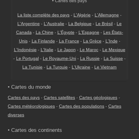
• Cartes des pays
La liste complète des pays
-
L'Algérie
-
L'Allemagne
-
L'Argentine
-
L'Australie
-
La Belgique
-
Le Brésil
-
Le
Canada
-
La Chine
-
L'Égypte
-
L'Espagne
-
Les États-
Unis
-
La Finlande
-
La France
-
La Grèce
-
L'Inde
-
L'Indonésie
-
L'Italie
-
Le Japon
-
Le Maroc
-
Le Mexique
-
Le Portugal
-
Le Royaume-Uni
-
La Russie
-
La Suisse
-
La Tunisie
-
La Turquie
-
L'Ukraine
-
Le Vietnam
• Cartes du monde
Cartes des pays
-
Cartes satellites
-
Cartes géologiques
-
Cartes météorologiques
-
Cartes des populations
-
Cartes
diverses
• Cartes des continents