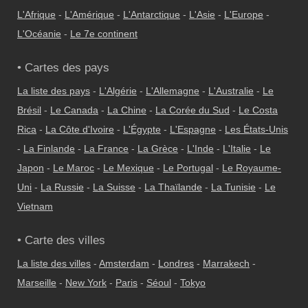
L'Afrique
-
L'Amérique
-
L'Antarctique
-
L'Asie
-
L'Europe
-
L'Océanie
-
Le 7e continent
• Cartes des pays
La liste des pays
-
L'Algérie
-
L'Allemagne
-
L'Australie
-
Le
Brésil
-
Le Canada
-
La Chine
-
La Corée du Sud
-
Le Costa
Rica
-
La Côte d'Ivoire
-
L'Égypte
-
L'Espagne
-
Les États-Unis
-
La Finlande
-
La France
-
La Grèce
-
L'Inde
-
L'Italie
-
Le
Japon
-
Le Maroc
-
Le Mexique
-
Le Portugal
-
Le Royaume-
Uni
-
La Russie
-
La Suisse
-
La Thaïlande
-
La Tunisie
-
Le
Vietnam
• Carte des villes
La liste des villes
-
Amsterdam
-
Londres
-
Marrakech
-
Marseille
-
New York
-
Paris
-
Séoul
-
Tokyo