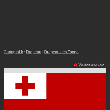
Cartograf.fr
:
Drapeau
:
Drapeau des Tonga
Version anglaise