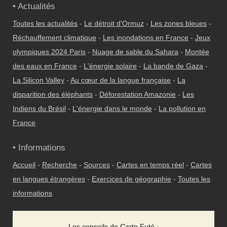
• Actualités
Toutes les actualités
-
Le détroit d'Ormuz
-
Les zones bleues
-
Réchauffement climatique
-
Les inondations en France
-
Jeux
olympiques 2024 Paris
-
Nuage de sable du Sahara
-
Montée
des eaux en France
-
L'énergie solaire
-
La bande de Gaza
-
La Silicon Valley
-
Au cœur de la langue française
-
La
disparition des éléphants
-
Déforestation Amazonie
-
Les
Indiens du Brésil
-
L'énergie dans le monde
-
La pollution en
France
• Informations
Accueil
-
Recherche
-
Sources
-
Cartes en temps réel
-
Cartes
en langues étrangères
-
Exercices de géographie
-
Toutes les
informations
Les conseils de Carto Futé :