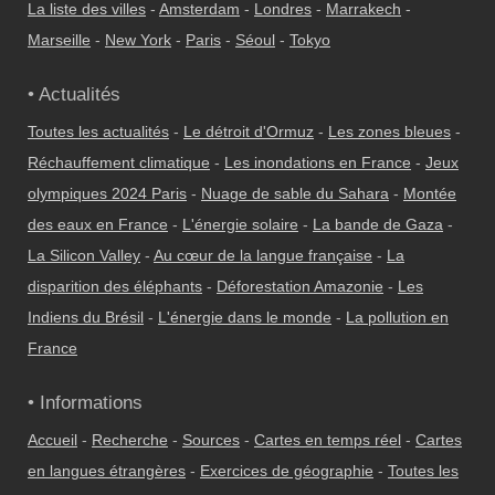
La liste des villes
-
Amsterdam
-
Londres
-
Marrakech
-
Marseille
-
New York
-
Paris
-
Séoul
-
Tokyo
• Actualités
Toutes les actualités
-
Le détroit d'Ormuz
-
Les zones bleues
-
Réchauffement climatique
-
Les inondations en France
-
Jeux
olympiques 2024 Paris
-
Nuage de sable du Sahara
-
Montée
des eaux en France
-
L'énergie solaire
-
La bande de Gaza
-
La Silicon Valley
-
Au cœur de la langue française
-
La
disparition des éléphants
-
Déforestation Amazonie
-
Les
Indiens du Brésil
-
L'énergie dans le monde
-
La pollution en
France
• Informations
Accueil
-
Recherche
-
Sources
-
Cartes en temps réel
-
Cartes
en langues étrangères
-
Exercices de géographie
-
Toutes les