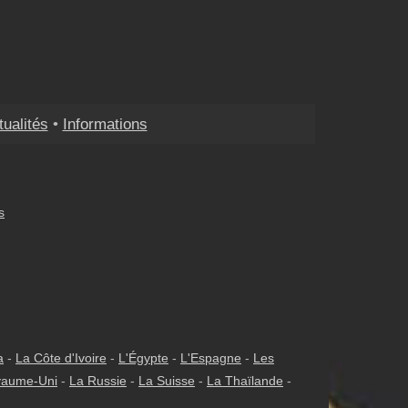
tualités
•
Informations
s
a
-
La Côte d'Ivoire
-
L'Égypte
-
L'Espagne
-
Les
yaume-Uni
-
La Russie
-
La Suisse
-
La Thaïlande
-