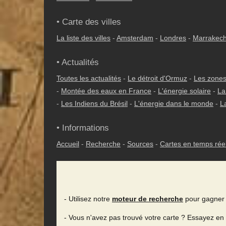
• Carte des villes
La liste des villes
-
Amsterdam
-
Londres
-
Marrakec
• Actualités
Toutes les actualités
-
Le détroit d'Ormuz
-
Les zones
-
Montée des eaux en France
-
L'énergie solaire
-
La
-
Les Indiens du Brésil
-
L'énergie dans le monde
-
L
• Informations
Accueil
-
Recherche
-
Sources
-
Cartes en temps rée
- Utilisez notre
moteur de recherche
pour gagner 
- Vous n'avez pas trouvé votre carte ? Essayez en