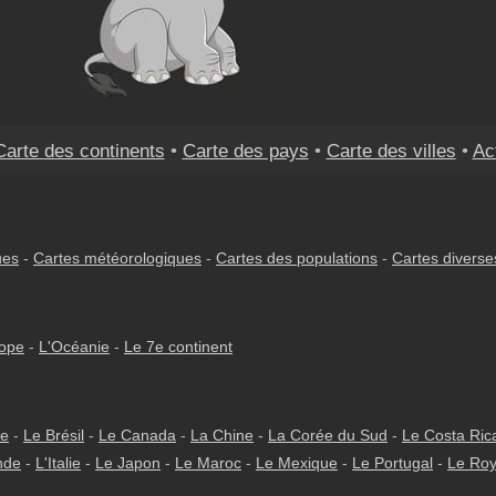
Carte des continents
•
Carte des pays
•
Carte des villes
•
Ac
ues
-
Cartes météorologiques
-
Cartes des populations
-
Cartes diverse
rope
-
L'Océanie
-
Le 7e continent
ie
-
Le Brésil
-
Le Canada
-
La Chine
-
La Corée du Sud
-
Le Costa Ric
nde
-
L'Italie
-
Le Japon
-
Le Maroc
-
Le Mexique
-
Le Portugal
-
Le Ro