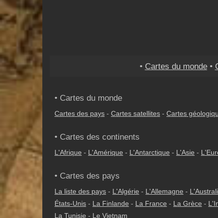
•
Cartes du monde
•
• Cartes du monde
Cartes des pays
-
Cartes satellites
-
Cartes géologiq
• Cartes des continents
L'Afrique
-
L'Amérique
-
L'Antarctique
-
L'Asie
-
L'Eu
• Cartes des pays
La liste des pays
-
L'Algérie
-
L'Allemagne
-
L'Austral
États-Unis
-
La Finlande
-
La France
-
La Grèce
-
L'I
La Tunisie
-
Le Vietnam