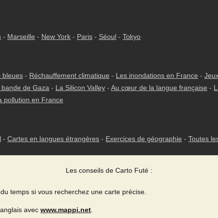
h
-
Marseille
-
New York
-
Paris
-
Séoul
-
Tokyo
 bleues
-
Réchauffement climatique
-
Les inondations en France
-
Jeux
 bande de Gaza
-
La Silicon Valley
-
Au cœur de la langue française
-
L
a pollution en France
l
-
Cartes en langues étrangères
-
Exercices de géographie
-
Toutes le
Les conseils de Carto Futé :
du temps si vous recherchez une carte précise.
 anglais avec
www.mappi.net
.