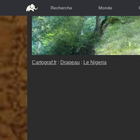
Recherche
Monde
Cartograf.fr
:
Drapeau
:
Le Nigeria