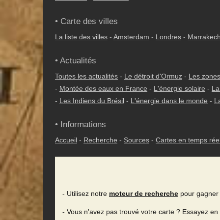
• Carte des villes
La liste des villes
-
Amsterdam
-
Londres
-
Marrakec
• Actualités
Toutes les actualités
-
Le détroit d'Ormuz
-
Les zones
-
Montée des eaux en France
-
L'énergie solaire
-
La
-
Les Indiens du Brésil
-
L'énergie dans le monde
-
L
• Informations
Accueil
-
Recherche
-
Sources
-
Cartes en temps rée
- Utilisez notre
moteur de recherche
pour gagner 
- Vous n'avez pas trouvé votre carte ? Essayez en