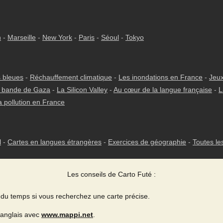
h
-
Marseille
-
New York
-
Paris
-
Séoul
-
Tokyo
 bleues
-
Réchauffement climatique
-
Les inondations en France
-
Jeux
 bande de Gaza
-
La Silicon Valley
-
Au cœur de la langue française
-
L
a pollution en France
l
-
Cartes en langues étrangères
-
Exercices de géographie
-
Toutes le
Les conseils de Carto Futé :
du temps si vous recherchez une carte précise.
 anglais avec
www.mappi.net
.