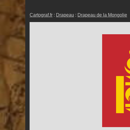
Cartograf.fr
:
Drapeau
:
Drapeau de la Mongolie