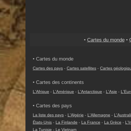
•
Cartes du monde
•
• Cartes du monde
Cartes des pays
-
Cartes satellites
-
Cartes géologiq
• Cartes des continents
L'Afrique
-
L'Amérique
-
L'Antarctique
-
L'Asie
-
L'Eu
• Cartes des pays
La liste des pays
-
L'Algérie
-
L'Allemagne
-
L'Austral
États-Unis
-
La Finlande
-
La France
-
La Grèce
-
L'I
La Tunisie
-
Le Vietnam