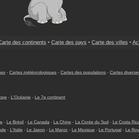
Carte des continents
•
Carte des pays
•
Carte des villes
•
Ac
ues
-
Cartes météorologiques
-
Cartes des populations
-
Cartes diverse
rope
-
L'Océanie
-
Le 7e continent
ie
-
Le Brésil
-
Le Canada
-
La Chine
-
La Corée du Sud
-
Le Costa Ric
nde
-
L'Italie
-
Le Japon
-
Le Maroc
-
Le Mexique
-
Le Portugal
-
Le Ro