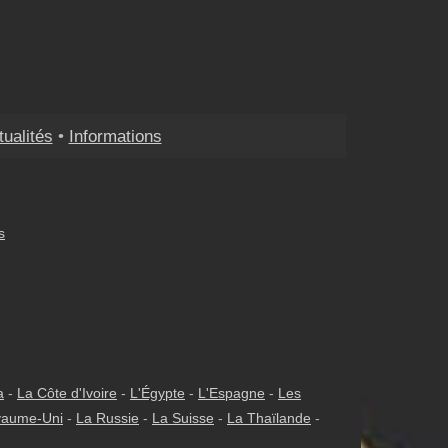
tualités
•
Informations
s
a
-
La Côte d'Ivoire
-
L'Égypte
-
L'Espagne
-
Les
yaume-Uni
-
La Russie
-
La Suisse
-
La Thaïlande
-