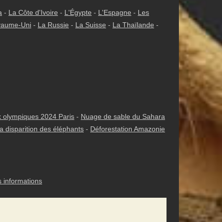
a
-
La Côte d'Ivoire
-
L'Égypte
-
L'Espagne
-
Les
yaume-Uni
-
La Russie
-
La Suisse
-
La Thaïlande
-
 olympiques 2024 Paris
-
Nuage de sable du Sahara
a disparition des éléphants
-
Déforestation Amazonie
s informations