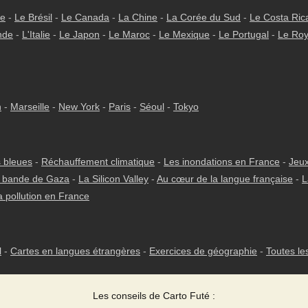
ie
-
Le Brésil
-
Le Canada
-
La Chine
-
La Corée du Sud
-
Le Costa Ric
nde
-
L'Italie
-
Le Japon
-
Le Maroc
-
Le Mexique
-
Le Portugal
-
Le Ro
h
-
Marseille
-
New York
-
Paris
-
Séoul
-
Tokyo
 bleues
-
Réchauffement climatique
-
Les inondations en France
-
Jeux
 bande de Gaza
-
La Silicon Valley
-
Au cœur de la langue française
-
L
a pollution en France
l
-
Cartes en langues étrangères
-
Exercices de géographie
-
Toutes le
Les conseils de Carto Futé :