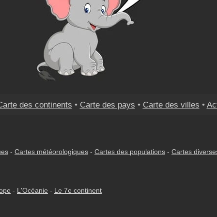
Carte des continents
•
Carte des pays
•
Carte des villes
•
Ac
ues
-
Cartes météorologiques
-
Cartes des populations
-
Cartes diverse
rope
-
L'Océanie
-
Le 7e continent