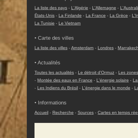
La liste des pays
-
L'Algérie
-
L'Allemagne
-
L'Austral
États-Unis
-
La Finlande
-
La France
-
La Grèce
-
L'I
La Tunisie
-
Le Vietnam
• Carte des villes
La liste des villes
-
Amsterdam
-
Londres
-
Marrakec
• Actualités
Toutes les actualités
-
Le détroit d'Ormuz
-
Les zones
-
Montée des eaux en France
-
L'énergie solaire
-
La
-
Les Indiens du Brésil
-
L'énergie dans le monde
-
L
• Informations
Accueil
-
Recherche
-
Sources
-
Cartes en temps rée