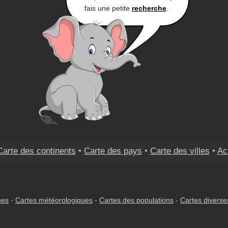
fais une petite
recherche
.
Carte des continents
•
Carte des pays
•
Carte des villes
•
Ac
ues
-
Cartes météorologiques
-
Cartes des populations
-
Cartes diverse