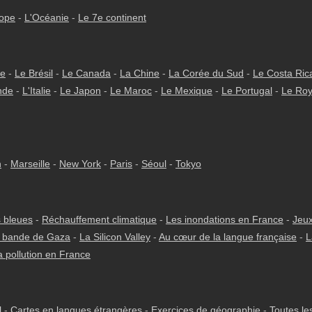
rope
-
L'Océanie
-
Le 7e continent
ie
-
Le Brésil
-
Le Canada
-
La Chine
-
La Corée du Sud
-
Le Costa Ric
nde
-
L'Italie
-
Le Japon
-
Le Maroc
-
Le Mexique
-
Le Portugal
-
Le Ro
h
-
Marseille
-
New York
-
Paris
-
Séoul
-
Tokyo
 bleues
-
Réchauffement climatique
-
Les inondations en France
-
Jeux
 bande de Gaza
-
La Silicon Valley
-
Au cœur de la langue française
-
L
a pollution en France
l
-
Cartes en langues étrangères
-
Exercices de géographie
-
Toutes le