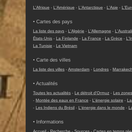
L'Afrique
-
L'Amérique
-
L'Antarctique
-
L'Asie
-
L'Eu
• Cartes des pays
La liste des pays
-
L'Algérie
-
L'Allemagne
-
L'Austral
États-Unis
-
La Finlande
-
La France
-
La Grèce
-
L'I
La Tunisie
-
Le Vietnam
• Carte des villes
La liste des villes
-
Amsterdam
-
Londres
-
Marrakec
• Actualités
Toutes les actualités
-
Le détroit d'Ormuz
-
Les zones
-
Montée des eaux en France
-
L'énergie solaire
-
La
-
Les Indiens du Brésil
-
L'énergie dans le monde
-
L
• Informations
Accueil
-
Recherche
-
Sources
-
Cartes en temps rée