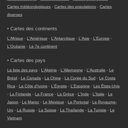
Cartes météorologiques
-
Cartes des populations
-
Cartes
diverses
• Cartes des continents
L'Afrique
-
L'Amérique
-
L'Antarctique
-
L'Asie
-
L'Europe
-
L'Océanie
-
Le 7e continent
• Cartes des pays
La liste des pays
-
L'Algérie
-
L'Allemagne
-
L'Australie
-
Le
Brésil
-
Le Canada
-
La Chine
-
La Corée du Sud
-
Le Costa
Rica
-
La Côte d'Ivoire
-
L'Égypte
-
L'Espagne
-
Les États-Unis
-
La Finlande
-
La France
-
La Grèce
-
L'Inde
-
L'Italie
-
Le
Japon
-
Le Maroc
-
Le Mexique
-
Le Portugal
-
Le Royaume-
Uni
-
La Russie
-
La Suisse
-
La Thaïlande
-
La Tunisie
-
Le
Vietnam