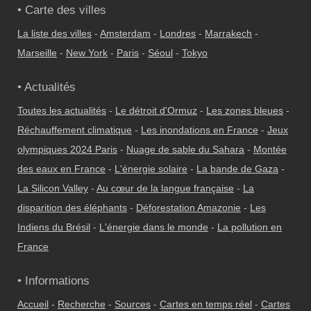
• Carte des villes
La liste des villes
-
Amsterdam
-
Londres
-
Marrakech
-
Marseille
-
New York
-
Paris
-
Séoul
-
Tokyo
• Actualités
Toutes les actualités
-
Le détroit d'Ormuz
-
Les zones bleues
-
Réchauffement climatique
-
Les inondations en France
-
Jeux
olympiques 2024 Paris
-
Nuage de sable du Sahara
-
Montée
des eaux en France
-
L'énergie solaire
-
La bande de Gaza
-
La Silicon Valley
-
Au cœur de la langue française
-
La
disparition des éléphants
-
Déforestation Amazonie
-
Les
Indiens du Brésil
-
L'énergie dans le monde
-
La pollution en
France
• Informations
Accueil
-
Recherche
-
Sources
-
Cartes en temps réel
-
Cartes