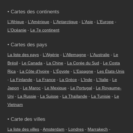
• Cartes des continents
L'Afrique
-
L'Amérique
-
L'Antarctique
-
L'Asie
-
L'Europe
-
L'Océanie
-
Le 7e continent
• Cartes des pays
La liste des pays
-
L'Algérie
-
L'Allemagne
-
L'Australie
-
Le
Brésil
-
Le Canada
-
La Chine
-
La Corée du Sud
-
Le Costa
Rica
-
La Côte d'Ivoire
-
L'Égypte
-
L'Espagne
-
Les États-Unis
-
La Finlande
-
La France
-
La Grèce
-
L'Inde
-
L'Italie
-
Le
Japon
-
Le Maroc
-
Le Mexique
-
Le Portugal
-
Le Royaume-
Uni
-
La Russie
-
La Suisse
-
La Thaïlande
-
La Tunisie
-
Le
Vietnam
• Carte des villes
La liste des villes
-
Amsterdam
-
Londres
-
Marrakech
-