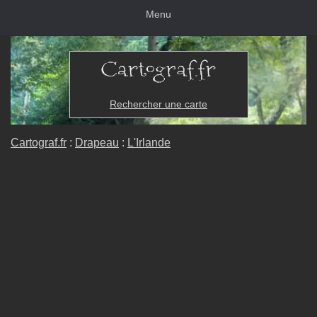
Menu
Rechercher une carte
Cartograf.fr
:
Drapeau
:
L'Irlande