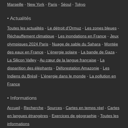
Marseille
-
New York
-
Paris
-
Séoul
-
Tokyo
• Actualités
Toutes les actualités
-
Le détroit d'Ormuz
-
Les zones bleues
-
Réchauffement climatique
-
Les inondations en France
-
Jeux
olympiques 2024 Paris
-
Nuage de sable du Sahara
-
Montée
des eaux en France
-
L'énergie solaire
-
La bande de Gaza
-
La Silicon Valley
-
Au cœur de la langue française
-
La
disparition des éléphants
-
Déforestation Amazonie
-
Les
Indiens du Brésil
-
L'énergie dans le monde
-
La pollution en
France
• Informations
Accueil
-
Recherche
-
Sources
-
Cartes en temps réel
-
Cartes
en langues étrangères
-
Exercices de géographie
-
Toutes les
informations