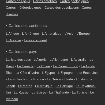
Cartes des pays
-
Cartes satellites
-
Cartes géologiques
-
Cartes météorologiques
-
Cartes des populations
-
Cartes
diverses
• Cartes des continents
L'Afrique
-
L'Amérique
-
L'Antarctique
-
L'Asie
-
L'Europe
-
L'Océanie
-
Le 7e continent
• Cartes des pays
La liste des pays
-
L'Algérie
-
L'Allemagne
-
L'Australie
-
Le
Brésil
-
Le Canada
-
La Chine
-
La Corée du Sud
-
Le Costa
Rica
-
La Côte d'Ivoire
-
L'Égypte
-
L'Espagne
-
Les États-Unis
-
La Finlande
-
La France
-
La Grèce
-
L'Inde
-
L'Italie
-
Le
Japon
-
Le Maroc
-
Le Mexique
-
Le Portugal
-
Le Royaume-
Uni
-
La Russie
-
La Suisse
-
La Thaïlande
-
La Tunisie
-
Le
Vietnam