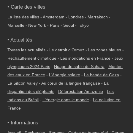
• Carte des villes
La liste des villes
-
Amsterdam
-
Londres
-
Marrakech
-
Marseille
-
New York
-
Paris
-
Séoul
-
Tokyo
• Actualités
Toutes les actualités
-
Le détroit d'Ormuz
-
Les zones bleues
-
Réchauffement climatique
-
Les inondations en France
-
Jeux
olympiques 2024 Paris
-
Nuage de sable du Sahara
-
Montée
des eaux en France
-
L'énergie solaire
-
La bande de Gaza
-
La Silicon Valley
-
Au cœur de la langue française
-
La
disparition des éléphants
-
Déforestation Amazonie
-
Les
Indiens du Brésil
-
L'énergie dans le monde
-
La pollution en
France
• Informations
Accueil
-
Recherche
-
Sources
-
Cartes en temps réel
-
Cartes