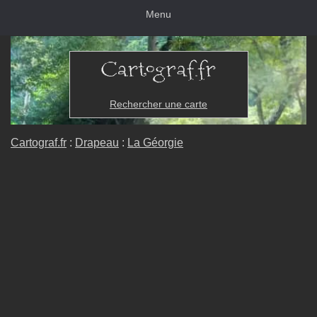
Menu
Rechercher une carte
Cartograf.fr
:
Drapeau
:
La Géorgie