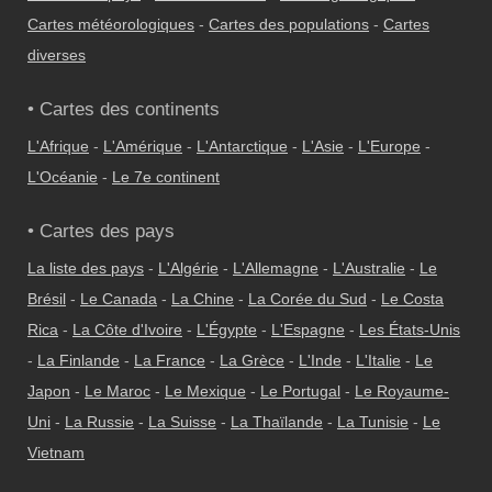
Cartes météorologiques
-
Cartes des populations
-
Cartes
diverses
• Cartes des continents
L'Afrique
-
L'Amérique
-
L'Antarctique
-
L'Asie
-
L'Europe
-
L'Océanie
-
Le 7e continent
• Cartes des pays
La liste des pays
-
L'Algérie
-
L'Allemagne
-
L'Australie
-
Le
Brésil
-
Le Canada
-
La Chine
-
La Corée du Sud
-
Le Costa
Rica
-
La Côte d'Ivoire
-
L'Égypte
-
L'Espagne
-
Les États-Unis
-
La Finlande
-
La France
-
La Grèce
-
L'Inde
-
L'Italie
-
Le
Japon
-
Le Maroc
-
Le Mexique
-
Le Portugal
-
Le Royaume-
Uni
-
La Russie
-
La Suisse
-
La Thaïlande
-
La Tunisie
-
Le
Vietnam