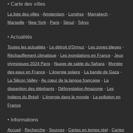
• Carte des villes
La liste des villes
-
Amsterdam
-
Londres
-
Marrakech
-
Marseille
-
New York
-
Paris
-
Séoul
-
Tokyo
• Actualités
Toutes les actualités
-
Le détroit d'Ormuz
-
Les zones bleues
-
Réchauffement climatique
-
Les inondations en France
-
Jeux
olympiques 2024 Paris
-
Nuage de sable du Sahara
-
Montée
des eaux en France
-
L'énergie solaire
-
La bande de Gaza
-
La Silicon Valley
-
Au cœur de la langue française
-
La
disparition des éléphants
-
Déforestation Amazonie
-
Les
Indiens du Brésil
-
L'énergie dans le monde
-
La pollution en
France
• Informations
Accueil
-
Recherche
-
Sources
-
Cartes en temps réel
-
Cartes