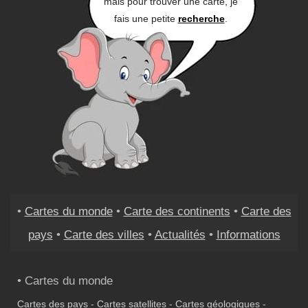
mais pour trouver une carte, je
fais une petite
recherche
.
•
Cartes du monde
•
Carte des continents
•
Carte des
pays
•
Carte des villes
•
Actualités
•
Informations
• Cartes du monde
Cartes des pays
-
Cartes satellites
-
Cartes géologiques
-