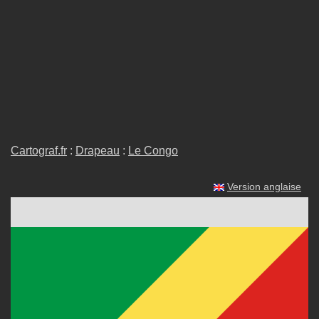
Cartograf.fr
:
Drapeau
:
Le Congo
Version anglaise