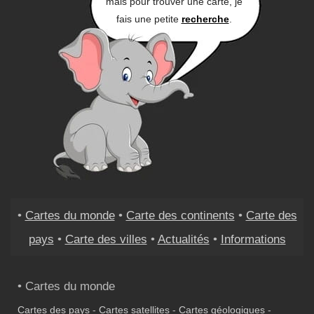
mais pour trouver une carte, je
fais une petite
recherche
.
•
Cartes du monde
•
Carte des continents
•
Carte des
pays
•
Carte des villes
•
Actualités
•
Informations
• Cartes du monde
Cartes des pays
-
Cartes satellites
-
Cartes géologiques
-