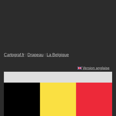
Cartograf.fr
:
Drapeau
:
La Belgique
Version anglaise