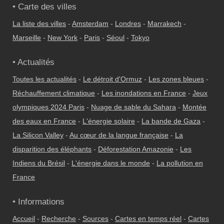
• Carte des villes
La liste des villes
-
Amsterdam
-
Londres
-
Marrakech
-
Marseille
-
New York
-
Paris
-
Séoul
-
Tokyo
• Actualités
Toutes les actualités
-
Le détroit d'Ormuz
-
Les zones bleues
-
Réchauffement climatique
-
Les inondations en France
-
Jeux
olympiques 2024 Paris
-
Nuage de sable du Sahara
-
Montée
des eaux en France
-
L'énergie solaire
-
La bande de Gaza
-
La Silicon Valley
-
Au cœur de la langue française
-
La
disparition des éléphants
-
Déforestation Amazonie
-
Les
Indiens du Brésil
-
L'énergie dans le monde
-
La pollution en
France
• Informations
Accueil
-
Recherche
-
Sources
-
Cartes en temps réel
-
Cartes