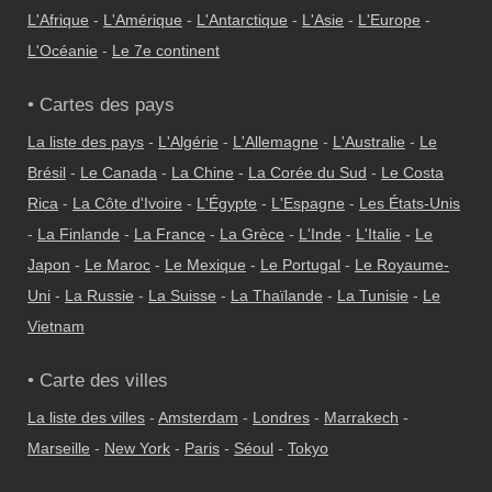
L'Afrique
-
L'Amérique
-
L'Antarctique
-
L'Asie
-
L'Europe
-
L'Océanie
-
Le 7e continent
• Cartes des pays
La liste des pays
-
L'Algérie
-
L'Allemagne
-
L'Australie
-
Le
Brésil
-
Le Canada
-
La Chine
-
La Corée du Sud
-
Le Costa
Rica
-
La Côte d'Ivoire
-
L'Égypte
-
L'Espagne
-
Les États-Unis
-
La Finlande
-
La France
-
La Grèce
-
L'Inde
-
L'Italie
-
Le
Japon
-
Le Maroc
-
Le Mexique
-
Le Portugal
-
Le Royaume-
Uni
-
La Russie
-
La Suisse
-
La Thaïlande
-
La Tunisie
-
Le
Vietnam
• Carte des villes
La liste des villes
-
Amsterdam
-
Londres
-
Marrakech
-
Marseille
-
New York
-
Paris
-
Séoul
-
Tokyo