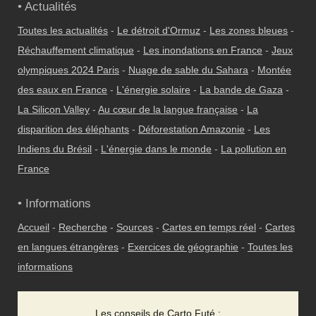
• Actualités
Toutes les actualités
-
Le détroit d'Ormuz
-
Les zones bleues
-
Réchauffement climatique
-
Les inondations en France
-
Jeux
olympiques 2024 Paris
-
Nuage de sable du Sahara
-
Montée
des eaux en France
-
L'énergie solaire
-
La bande de Gaza
-
La Silicon Valley
-
Au cœur de la langue française
-
La
disparition des éléphants
-
Déforestation Amazonie
-
Les
Indiens du Brésil
-
L'énergie dans le monde
-
La pollution en
France
• Informations
Accueil
-
Recherche
-
Sources
-
Cartes en temps réel
-
Cartes
en langues étrangères
-
Exercices de géographie
-
Toutes les
informations
Les conseils de Carto Futé :