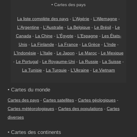
• Cartes des pays
La liste complète des pays
-
L'Algérie
-
L'Allemagne
-
L'Argentine
-
L'Australie
-
La Belgique
-
Le Brésil
-
Le
Canada
-
La Chine
-
L'Égypte
-
L'Espagne
-
Les États-
Unis
-
La Finlande
-
La France
-
La Grèce
-
L'Inde
-
L'Indonésie
-
L'Italie
-
Le Japon
-
Le Maroc
-
Le Mexique
-
Le Portugal
-
Le Royaume-Uni
-
La Russie
-
La Suisse
-
La Tunisie
-
La Turquie
-
L'Ukraine
-
Le Vietnam
• Cartes du monde
Cartes des pays
-
Cartes satellites
-
Cartes géologiques
-
Cartes météorologiques
-
Cartes des populations
-
Cartes
diverses
• Cartes des continents