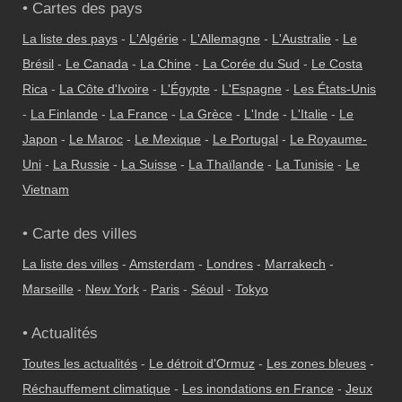
• Cartes des pays
La liste des pays
-
L'Algérie
-
L'Allemagne
-
L'Australie
-
Le
Brésil
-
Le Canada
-
La Chine
-
La Corée du Sud
-
Le Costa
Rica
-
La Côte d'Ivoire
-
L'Égypte
-
L'Espagne
-
Les États-Unis
-
La Finlande
-
La France
-
La Grèce
-
L'Inde
-
L'Italie
-
Le
Japon
-
Le Maroc
-
Le Mexique
-
Le Portugal
-
Le Royaume-
Uni
-
La Russie
-
La Suisse
-
La Thaïlande
-
La Tunisie
-
Le
Vietnam
• Carte des villes
La liste des villes
-
Amsterdam
-
Londres
-
Marrakech
-
Marseille
-
New York
-
Paris
-
Séoul
-
Tokyo
• Actualités
Toutes les actualités
-
Le détroit d'Ormuz
-
Les zones bleues
-
Réchauffement climatique
-
Les inondations en France
-
Jeux