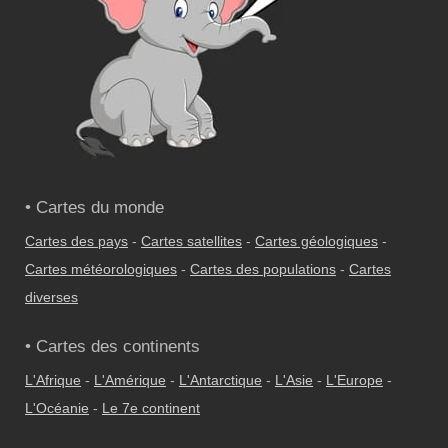
• Cartes du monde
Cartes des pays
-
Cartes satellites
-
Cartes géologiques
-
Cartes météorologiques
-
Cartes des populations
-
Cartes
diverses
• Cartes des continents
L'Afrique
-
L'Amérique
-
L'Antarctique
-
L'Asie
-
L'Europe
-
L'Océanie
-
Le 7e continent