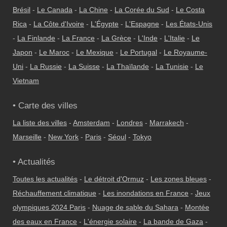
Brésil
-
Le Canada
-
La Chine
-
La Corée du Sud
-
Le Costa
Rica
-
La Côte d'Ivoire
-
L'Égypte
-
L'Espagne
-
Les États-Unis
-
La Finlande
-
La France
-
La Grèce
-
L'Inde
-
L'Italie
-
Le
Japon
-
Le Maroc
-
Le Mexique
-
Le Portugal
-
Le Royaume-
Uni
-
La Russie
-
La Suisse
-
La Thaïlande
-
La Tunisie
-
Le
Vietnam
• Carte des villes
La liste des villes
-
Amsterdam
-
Londres
-
Marrakech
-
Marseille
-
New York
-
Paris
-
Séoul
-
Tokyo
• Actualités
Toutes les actualités
-
Le détroit d'Ormuz
-
Les zones bleues
-
Réchauffement climatique
-
Les inondations en France
-
Jeux
olympiques 2024 Paris
-
Nuage de sable du Sahara
-
Montée
des eaux en France
-
L'énergie solaire
-
La bande de Gaza
-