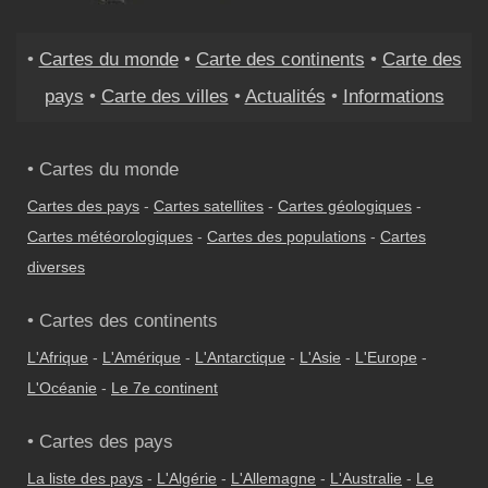
•
Cartes du monde
•
Carte des continents
•
Carte des
pays
•
Carte des villes
•
Actualités
•
Informations
• Cartes du monde
Cartes des pays
-
Cartes satellites
-
Cartes géologiques
-
Cartes météorologiques
-
Cartes des populations
-
Cartes
diverses
• Cartes des continents
L'Afrique
-
L'Amérique
-
L'Antarctique
-
L'Asie
-
L'Europe
-
L'Océanie
-
Le 7e continent
• Cartes des pays
La liste des pays
-
L'Algérie
-
L'Allemagne
-
L'Australie
-
Le