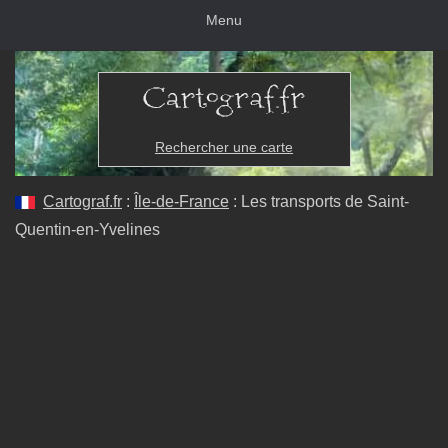
Menu
Rechercher une carte
Cartograf.fr
:
Île-de-France
: Les transports de Saint-
Quentin-en-Yvelines