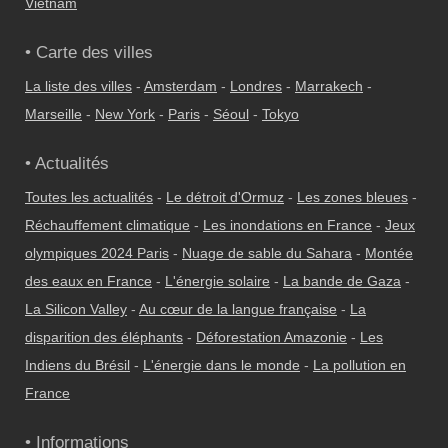
Vietnam
• Carte des villes
La liste des villes
-
Amsterdam
-
Londres
-
Marrakech
-
Marseille
-
New York
-
Paris
-
Séoul
-
Tokyo
• Actualités
Toutes les actualités
-
Le détroit d'Ormuz
-
Les zones bleues
-
Réchauffement climatique
-
Les inondations en France
-
Jeux
olympiques 2024 Paris
-
Nuage de sable du Sahara
-
Montée
des eaux en France
-
L'énergie solaire
-
La bande de Gaza
-
La Silicon Valley
-
Au cœur de la langue française
-
La
disparition des éléphants
-
Déforestation Amazonie
-
Les
Indiens du Brésil
-
L'énergie dans le monde
-
La pollution en
France
• Informations