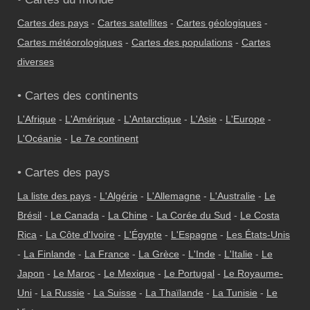
Cartes des pays
-
Cartes satellites
-
Cartes géologiques
-
Cartes météorologiques
-
Cartes des populations
-
Cartes
diverses
• Cartes des continents
L'Afrique
-
L'Amérique
-
L'Antarctique
-
L'Asie
-
L'Europe
-
L'Océanie
-
Le 7e continent
• Cartes des pays
La liste des pays
-
L'Algérie
-
L'Allemagne
-
L'Australie
-
Le
Brésil
-
Le Canada
-
La Chine
-
La Corée du Sud
-
Le Costa
Rica
-
La Côte d'Ivoire
-
L'Égypte
-
L'Espagne
-
Les États-Unis
-
La Finlande
-
La France
-
La Grèce
-
L'Inde
-
L'Italie
-
Le
Japon
-
Le Maroc
-
Le Mexique
-
Le Portugal
-
Le Royaume-
Uni
-
La Russie
-
La Suisse
-
La Thaïlande
-
La Tunisie
-
Le