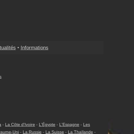
tualités
•
Informations
s
a
-
La Côte d'Ivoire
-
L'Égypte
-
L'Espagne
-
Les
yaume-Uni
-
La Russie
-
La Suisse
-
La Thaïlande
-