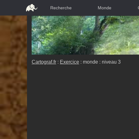
Recherche
Monde
Cartograf.fr
:
Exercice
: monde : niveau 3