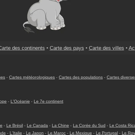
Carte des continents
•
Carte des pays
•
Carte des villes
•
Ac
ues
-
Cartes météorologiques
-
Cartes des populations
-
Cartes diverse
rope
-
L'Océanie
-
Le 7e continent
ie
-
Le Brésil
-
Le Canada
-
La Chine
-
La Corée du Sud
-
Le Costa Ric
nde
-
L'Italie
-
Le Japon
-
Le Maroc
-
Le Mexique
-
Le Portugal
-
Le Ro