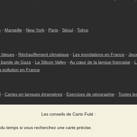
h
-
Marseille
-
New York
-
Paris
-
Séoul
-
Tokyo
 bleues
-
Réchauffement climatique
-
Les inondations en France
-
Jeux
 bande de Gaza
-
La Silicon Valley
-
Au cœur de la langue française
-
L
a pollution en France
l
-
Cartes en langues étrangères
-
Exercices de géographie
-
Toutes le
Les conseils de Carto Futé :
du temps si vous recherchez une carte précise.