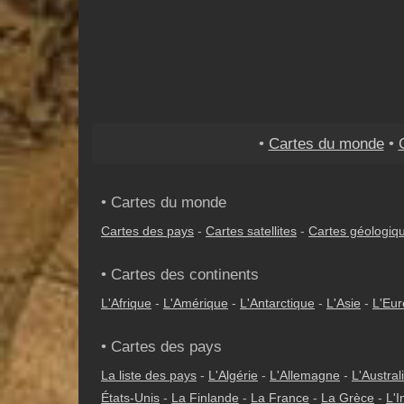
•
Cartes du monde
•
• Cartes du monde
Cartes des pays
-
Cartes satellites
-
Cartes géologiq
• Cartes des continents
L'Afrique
-
L'Amérique
-
L'Antarctique
-
L'Asie
-
L'Eu
• Cartes des pays
La liste des pays
-
L'Algérie
-
L'Allemagne
-
L'Austral
États-Unis
-
La Finlande
-
La France
-
La Grèce
-
L'I